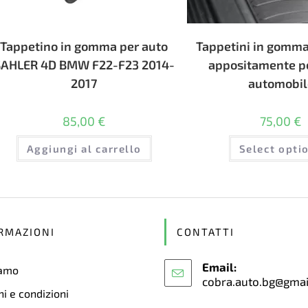
Tappetino in gomma per auto
Tappetini in gomma 
SAHLER 4D BMW F22-F23 2014-
appositamente pe
2017
automobil
85,00
€
75,00
€
Aggiungi al carrello
Select opti
RMAZIONI
CONTATTI
Email:
iamo
cobra.auto.bg@gma
i e condizioni