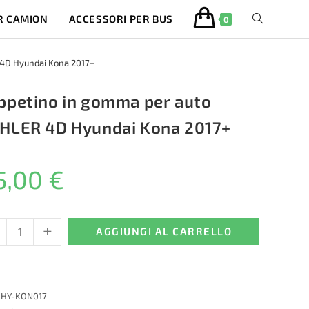
R CAMION
ACCESSORI PER BUS
ATTIVA/DISA
0
LA
 4D Hyundai Kona 2017+
RICERCA
ppetino in gomma per auto
HLER 4D Hyundai Kona 2017+
SUL
5,00
€
SITO
WEB
+
etino
AGGIUNGI AL CARRELLO
ma
:
HY-KON017