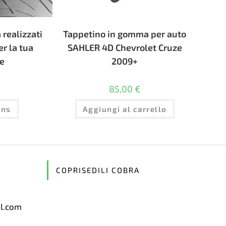
realizzati
Tappetino in gomma per auto
r la tua
SAHLER 4D Chevrolet Cruze
e
2009+
85,00
€
ons
Aggiungi al carrello
COPRISEDILI COBRA
il.com
Opens
in
your