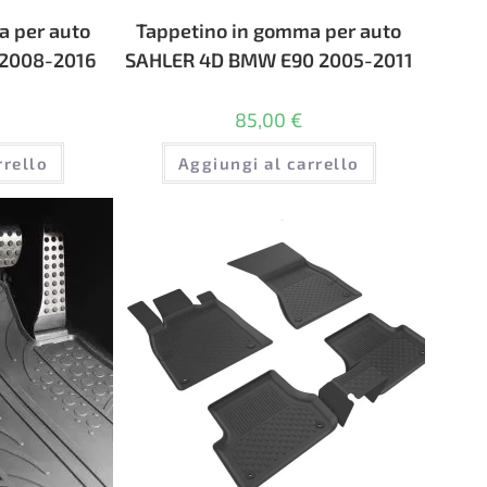
a per auto
Tappetino in gomma per auto
 2008-2016
SAHLER 4D BMW E90 2005-2011
85,00
€
rrello
Aggiungi al carrello