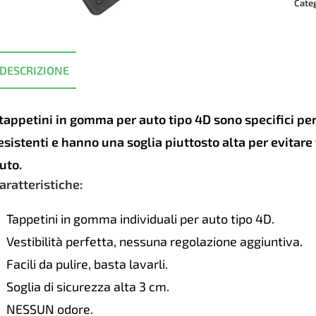
SAH
Cate
4D
Hyun
Kon
DESCRIZIONE
2017
quan
 tappetini in gomma per auto tipo 4D sono specifici p
esistenti e hanno una soglia piuttosto alta per evitar
uto.
aratteristiche:
Tappetini in gomma individuali per auto tipo 4D.
Vestibilità perfetta, nessuna regolazione aggiuntiva.
Facili da pulire, basta lavarli.
Soglia di sicurezza alta 3 cm.
NESSUN odore.