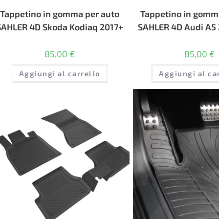
Tappetino in gomma per auto
Tappetino in gomm
SAHLER 4D Skoda Kodiaq 2017+
SAHLER 4D Audi A5
85,00
€
85,00
€
Aggiungi al carrello
Aggiungi al ca