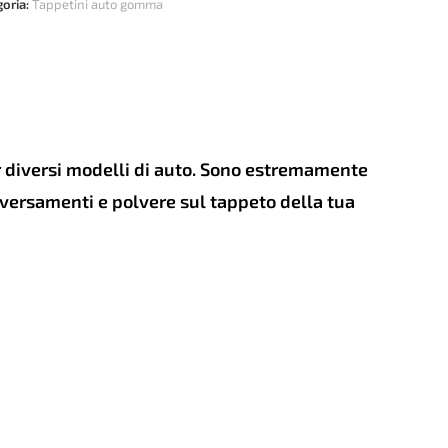
LER
goria:
Tappetini auto gomma
dai
a
+
tità
er diversi modelli di auto. Sono estremamente
e versamenti e polvere sul tappeto della tua