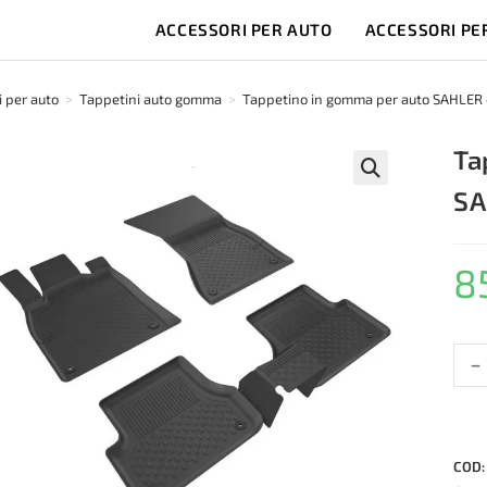
ACCESSORI PER AUTO
ACCESSORI PE
 per auto
>
Tappetini auto gomma
>
Tappetino in gomma per auto SAHLER
Ta
SA
🔍
8
-
Tapp
in
gom
per
auto
COD