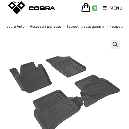
Salta
MENU
0
al
contenuto
Cobra Auto
>
Accessori per auto
>
Tappetini auto gomma
>
Tappetino 
🔍