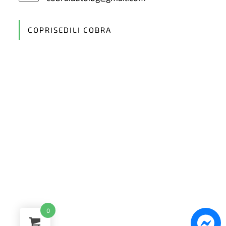
in
your
application
COPRISEDILI COBRA
0