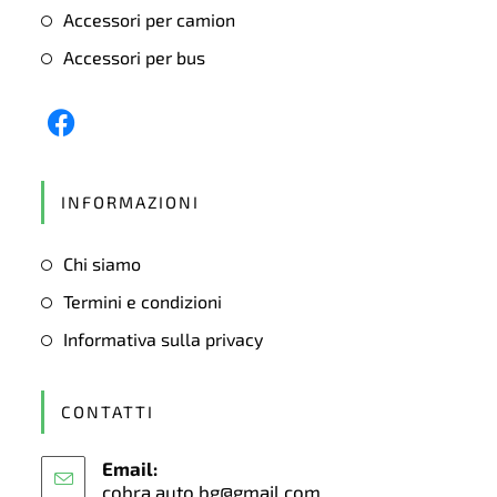
Accessori per camion
Accessori per bus
Opens
in
INFORMAZIONI
a
new
Chi siamo
tab
Termini e condizioni
Informativa sulla privacy
CONTATTI
Email:
cobra.auto.bg@gmail.com
Opens