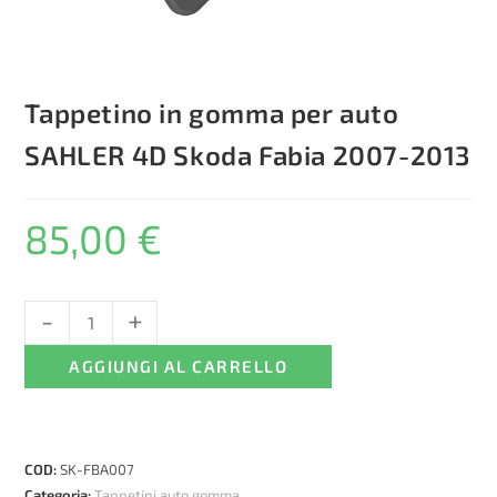
Tappetino in gomma per auto
SAHLER 4D Skoda Fabia 2007-2013
85,00
€
-
+
Tappetino
in
AGGIUNGI AL CARRELLO
gomma
per
auto
SAHLER
COD:
SK-FBA007
4D
Categoria:
Tappetini auto gomma