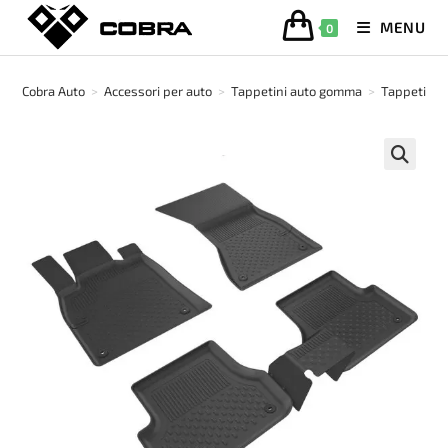
Salta
MENU
0
al
contenuto
Cobra Auto
>
Accessori per auto
>
Tappetini auto gomma
>
Tappetino 
🔍