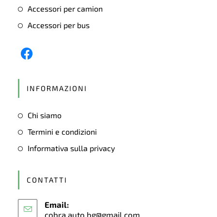
Accessori per camion
Accessori per bus
Opens
in
INFORMAZIONI
a
new
Chi siamo
tab
Termini e condizioni
Informativa sulla privacy
CONTATTI
Email:
cobra.auto.bg@gmail.com
Opens