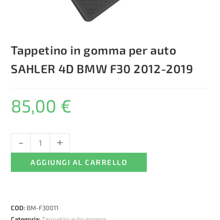
Tappetino in gomma per auto
SAHLER 4D BMW F30 2012-2019
85,00
€
-
+
Tappetino
in
AGGIUNGI AL CARRELLO
gomma
per
auto
SAHLER
COD:
BM-F30011
4D
Categoria:
Tappetini auto gomma