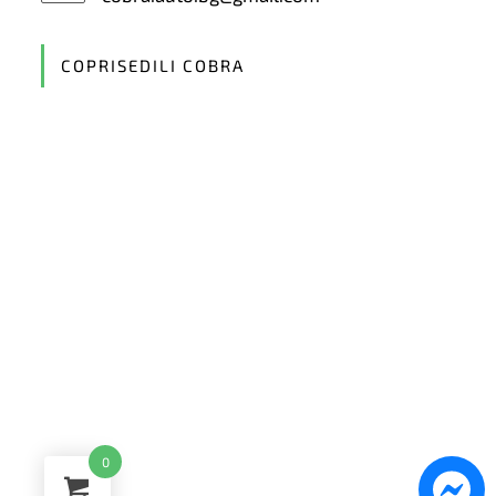
in
your
application
COPRISEDILI COBRA
0