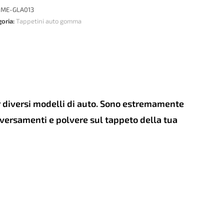
:
ME-GLA013
LER
goria:
Tappetini auto gomma
cedes
-
er diversi modelli di auto. Sono estremamente
tità
e versamenti e polvere sul tappeto della tua