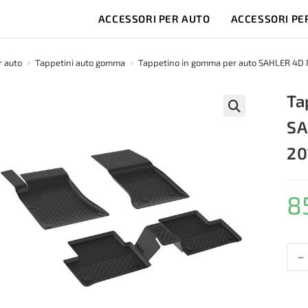
ACCESSORI PER AUTO
ACCESSORI PE
r auto
>
Tappetini auto gomma
>
Tappetino in gomma per auto SAHLER 4D 
Ta
SA
🔍
20
8
-
Tapp
in
gom
per