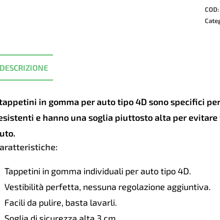
auto
COD
SAH
Cate
4D
Mer
GLA
DESCRIZIONE
X156
2013
19
 tappetini in gomma per auto tipo 4D sono specifici p
quan
esistenti e hanno una soglia piuttosto alta per evitar
uto.
aratteristiche:
Tappetini in gomma individuali per auto tipo 4D.
Vestibilità perfetta, nessuna regolazione aggiuntiva.
Facili da pulire, basta lavarli.
Soglia di sicurezza alta 3 cm.