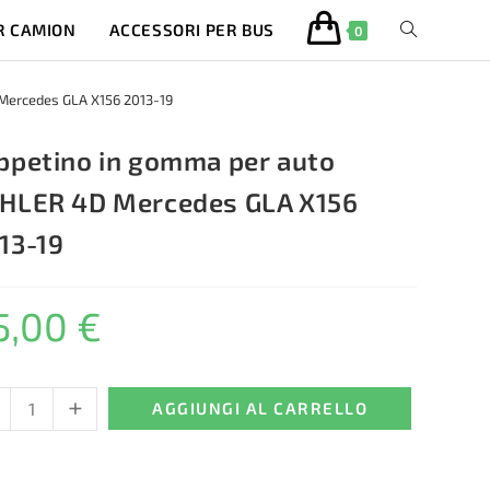
R CAMION
ACCESSORI PER BUS
ATTIVA/DISA
0
LA
Mercedes GLA X156 2013-19
RICERCA
ppetino in gomma per auto
HLER 4D Mercedes GLA X156
SUL
13-19
SITO
5,00
€
WEB
+
etino
AGGIUNGI AL CARRELLO
ma