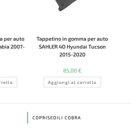
a per auto
Tappetino in gomma per auto
abia 2007-
SAHLER 4D Hyundai Tucson
2015-2020
85,00
€
rrello
Aggiungi al carrello
COPRISEDILI COBRA