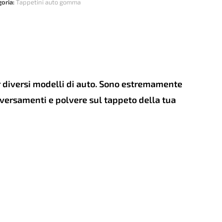
LER
goria:
Tappetini auto gomma
DA
-
tità
er diversi modelli di auto. Sono estremamente
e versamenti e polvere sul tappeto della tua