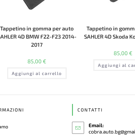
Tappetino in gomma per auto
Tappetino in gomm
SAHLER 4D BMW F22-F23 2014-
SAHLER 4D Skoda Ko
2017
85,00
€
85,00
€
Aggiungi al ca
Aggiungi al carrello
RMAZIONI
CONTATTI
Email:
iamo
cobra.auto.bg@gma