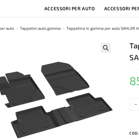
ACCESSORI PER AUTO
ACCESSORI PE
per auto
>
Tappetini auto gomma
>
Tappetino in gomma per auto SAHLER 4
Ta
SA
🔍
8
-
Tapp
in
gom
per
auto
COD