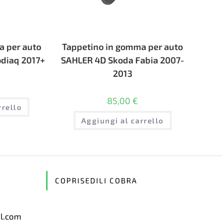
a per auto
Tappetino in gomma per auto
diaq 2017+
SAHLER 4D Skoda Fabia 2007-
2013
85,00
€
rrello
Aggiungi al carrello
COPRISEDILI COBRA
il.com
Opens