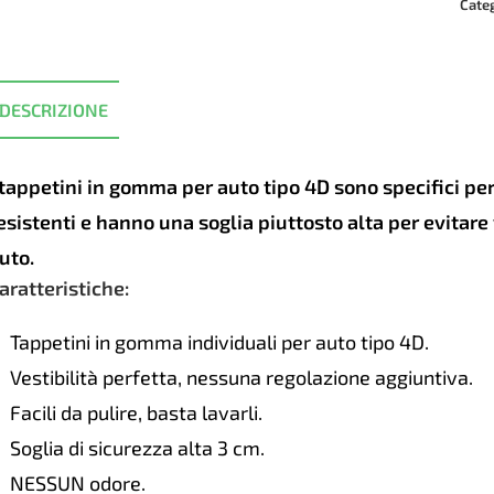
SAH
Cate
4D
HON
Civic
DESCRIZIONE
2012
2015
quan
 tappetini in gomma per auto tipo 4D sono specifici p
esistenti e hanno una soglia piuttosto alta per evitar
uto.
aratteristiche:
Tappetini in gomma individuali per auto tipo 4D.
Vestibilità perfetta, nessuna regolazione aggiuntiva.
Facili da pulire, basta lavarli.
Soglia di sicurezza alta 3 cm.
NESSUN odore.