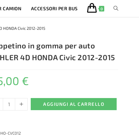
R CAMION
ACCESSORI PER BUS
ATTIVA/DISA
0
LA
D HONDA Civic 2012-2015
RICERCA
ppetino in gomma per auto
HLER 4D HONDA Civic 2012-2015
SUL
5,00
€
SITO
WEB
+
etino
AGGIUNGI AL CARRELLO
ma
:
HO-CVC012