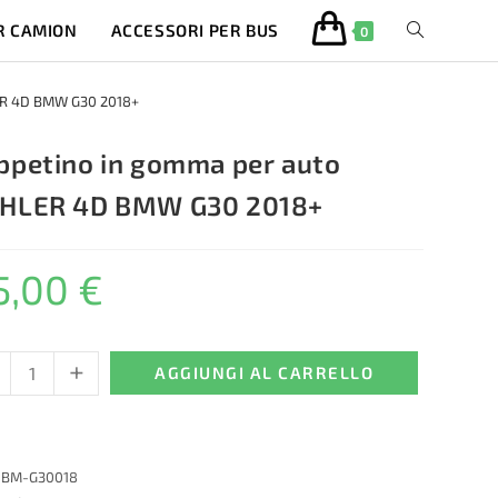
R CAMION
ACCESSORI PER BUS
ATTIVA/DISA
0
LA
ER 4D BMW G30 2018+
RICERCA
ppetino in gomma per auto
HLER 4D BMW G30 2018+
SUL
5,00
€
SITO
WEB
+
etino
AGGIUNGI AL CARRELLO
ma
:
BM-G30018