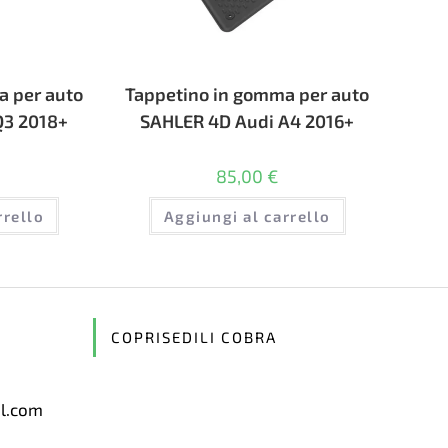
a per auto
Tappetino in gomma per auto
Q3 2018+
SAHLER 4D Audi A4 2016+
85,00
€
rrello
Aggiungi al carrello
COPRISEDILI COBRA
il.com
Opens
in
your