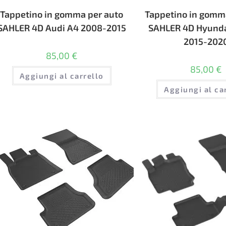
Tappetino in gomma per auto
Tappetino in gomm
SAHLER 4D Audi A4 2008-2015
SAHLER 4D Hyunda
2015-202
85,00
€
85,00
€
Aggiungi al carrello
Aggiungi al ca