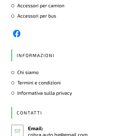
Accessori per camion
Accessori per bus
Opens
in
INFORMAZIONI
a
new
Chi siamo
tab
Termini e condizioni
Informativa sulla privacy
CONTATTI
Email:
cobra.auto.bg@gmail.com
Opens