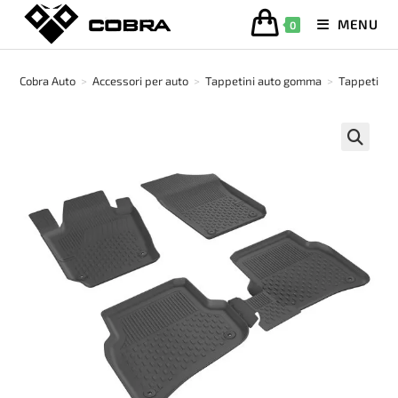
Salta
MENU
0
al
contenuto
Cobra Auto
>
Accessori per auto
>
Tappetini auto gomma
>
Tappetino 
🔍