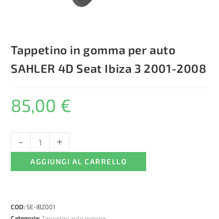
Tappetino in gomma per auto
SAHLER 4D Seat Ibiza 3 2001-2008
85,00
€
-
+
Tappetino
in
AGGIUNGI AL CARRELLO
gomma
per
auto
SAHLER
COD:
SE-IBZ001
4D
Categoria:
Tappetini auto gomma