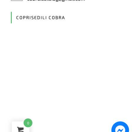
in
your
application
COPRISEDILI COBRA
0