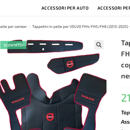
ACCESSORI PER AUTO
ACCESSORI PE
pelle per camion
>
Tappetini in pelle per VOLVO FH4/FH5/FH6 (2013-2025) + c
Ta
SCONTATO!
FH
🔍
co
ne
2
Tap
Ass