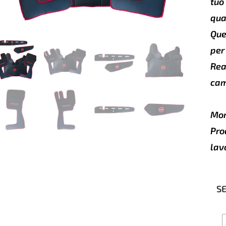
tuo
qua
Que
per
Rea
cam
Mor
Pro
lav
S