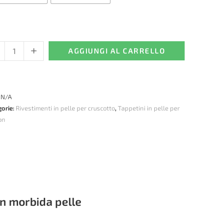
+
etini
AGGIUNGI AL CARRELLO
e
VO
:
N/A
/FH5/FH6
gorie:
Rivestimenti in pelle per cruscotto
,
Tappetini in pelle per
on
3-
)
rtura
cotto
n morbida pelle
e