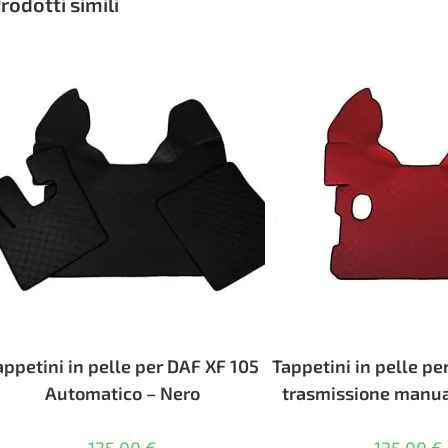
rodotti simili
possono
essere
scelte
nella
pagina
del
prodotto
appetini in pelle per DAF XF 105
Tappetini in pelle pe
Automatico – Nero
trasmissione manua
135,00
€
135,00
€