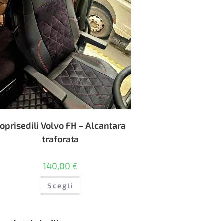
oprisedili Volvo FH – Alcantara
traforata
140,00
€
Questo
Scegli
prodotto
ha
più
varianti.
Le
opzioni