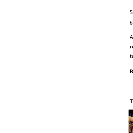
S
g
A
r
t
R
T