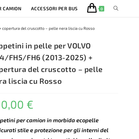
R CAMION
ACCESSORI PER BUS
ATTIVA/DISA
0
LA
opertura del cruscotto – pelle nera liscia cu Rosso
RICERCA
ppetini in pelle per VOLVO
4/FH5/FH6 (2013-2025) +
SUL
pertura del cruscotto – pelle
SITO
ra liscia cu Rosso
WEB
10,00
€
petini per camion in morbida ecopelle
icurati stile e protezione per gli interni del