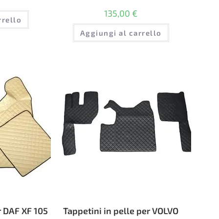
135,00
€
rrello
Aggiungi al carrello
r DAF XF 105
Tappetini in pelle per VOLVO