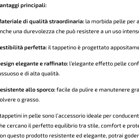
antaggi principali:
lisci
cu
ateriale di qualità straordinaria:
la morbida pelle per a
Ross
nche una durevolezza che può resistere a un uso intenso
quan
estibilità perfetta:
il tappetino è progettato appositame
esign elegante e raffinato:
l’elegante effetto pelle conf
ussuoso e di alta qualità.
esistente allo sporco:
facile da pulire e manutenere gra
olvere o grasso.
 tappetini in pelle sono l’accessorio ideale per conducent
he cercano il perfetto equilibrio tra stile, comfort e prot
on questo prodotto resistente ed elegante, potrai godere 