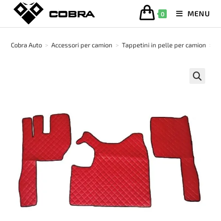
Salta
MENU
0
al
contenuto
Cobra Auto
>
Accessori per camion
>
Tappetini in pelle per camion
>
T
🔍