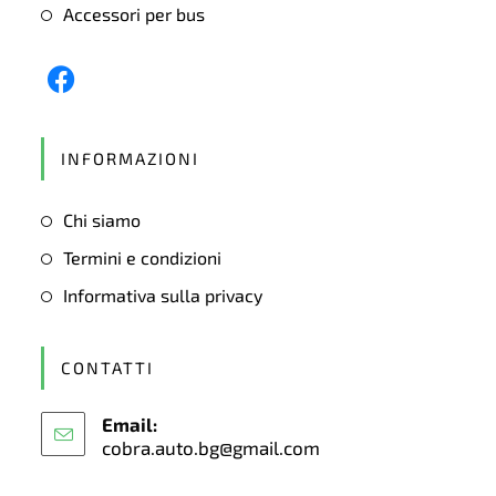
Accessori per bus
Opens
in
INFORMAZIONI
a
new
Chi siamo
tab
Termini e condizioni
Informativa sulla privacy
CONTATTI
Email:
cobra.auto.bg@gmail.com
Opens
in
your