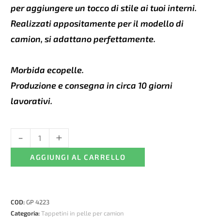
per aggiungere un tocco di stile ai tuoi interni.
Realizzati appositamente per il modello di
camion, si adattano perfettamente.
Morbida ecopelle.
Produzione e consegna in circa 10 giorni
lavorativi.
-
+
Tappetini
in
AGGIUNGI AL CARRELLO
pelle
per
VOLVO
FH13
COD:
GP 4223
trasmissione
Categoria:
Tappetini in pelle per camion