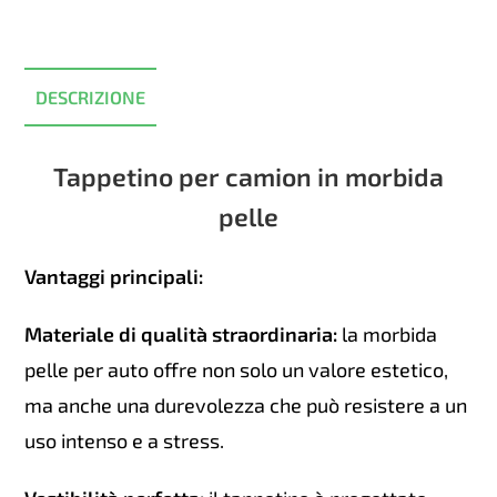
manuale
(2010
-
2012)
DESCRIZIONE
Rosso
quantità
Tappetino per camion in morbida
pelle
Vantaggi principali:
Materiale di qualità straordinaria:
la morbida
pelle per auto offre non solo un valore estetico,
ma anche una durevolezza che può resistere a un
uso intenso e a stress.