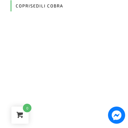
application
COPRISEDILI COBRA
0