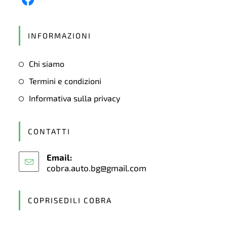
Opens
in
INFORMAZIONI
a
new
Chi siamo
tab
Termini e condizioni
Informativa sulla privacy
CONTATTI
Email:
cobra.auto.bg@gmail.com
Opens
in
your
application
COPRISEDILI COBRA