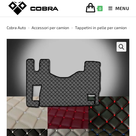
Salta
MENU
0
al
contenuto
Cobra Auto
>
Accessori per camion
>
Tappetini in pelle per camion
>
T
🔍