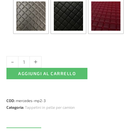
-
+
Tappetini
in
AGGIUNGI AL CARRELLO
pelle
per
Mercedes
Actros
COD:
mercedes-mp2-3
MP2-
Categoria:
Tappetini in pelle per camion
MP3,
Automatico
quantità