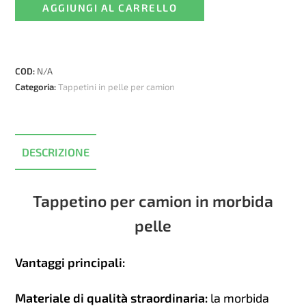
AGGIUNGI AL CARRELLO
pelle
per
DAF
XG,
COD:
N/A
XG+
Categoria:
Tappetini in pelle per camion
-
Automatico
(Dopo
il
DESCRIZIONE
2022)
quantità
Tappetino per camion in morbida
pelle
Vantaggi principali:
Materiale di qualità straordinaria:
la morbida