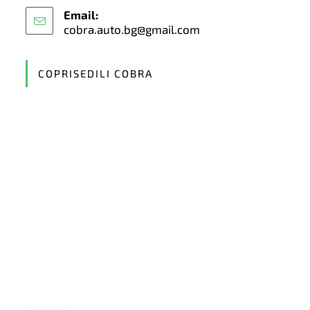
Email:
cobra.auto.bg@gmail.com
Opens
in
your
application
COPRISEDILI COBRA