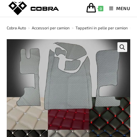
Salta
MENU
0
al
contenuto
Cobra Auto
>
Accessori per camion
>
Tappetini in pelle per camion
>
T
🔍