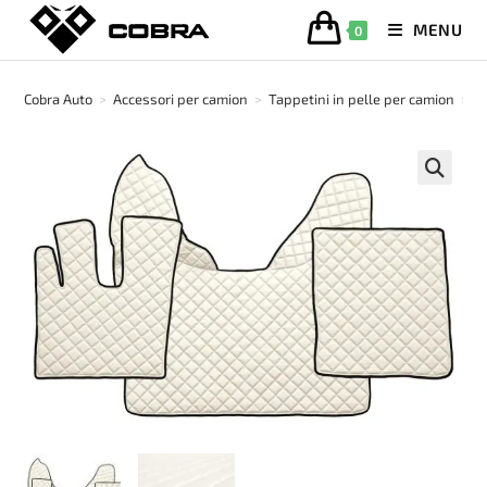
Salta
MENU
0
al
contenuto
Cobra Auto
>
Accessori per camion
>
Tappetini in pelle per camion
>
T
🔍