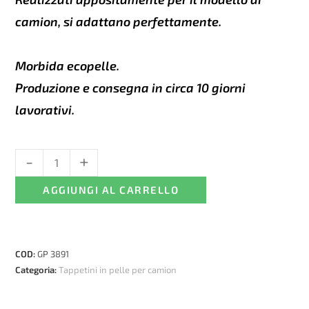
camion, si adattano perfettamente.
Morbida ecopelle.
Produzione e consegna in circa 10 giorni
lavorativi.
-
+
Tappetini
in
AGGIUNGI AL CARRELLO
pelle
per
DAF
XF
COD:
GP 3891
106
Categoria:
Tappetini in pelle per camion
Automatico
-