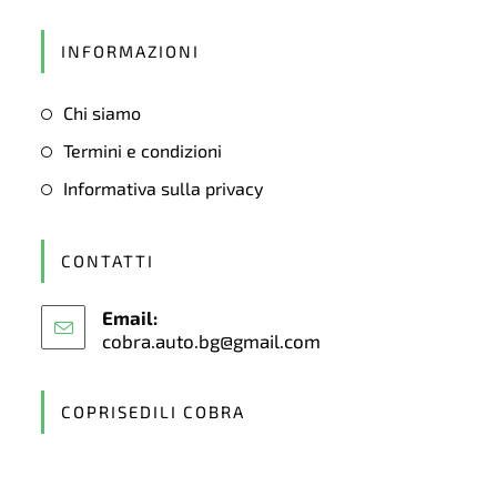
Opens
in
INFORMAZIONI
a
new
Chi siamo
tab
Termini e condizioni
Informativa sulla privacy
CONTATTI
Email:
cobra.auto.bg@gmail.com
Opens
in
your
application
COPRISEDILI COBRA