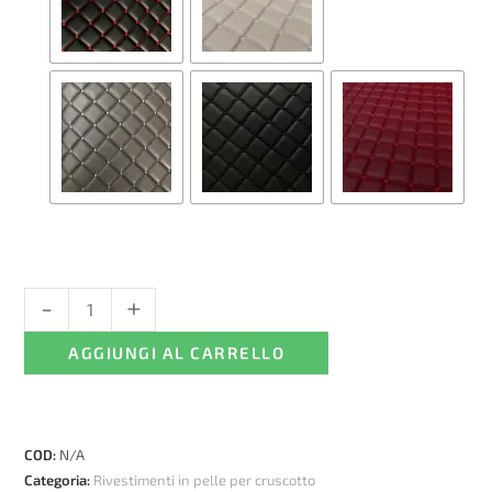
-
+
Rivestimento
in
AGGIUNGI AL CARRELLO
pelle
per
cruscotto
di
COD:
N/A
camion
Categoria:
Rivestimenti in pelle per cruscotto