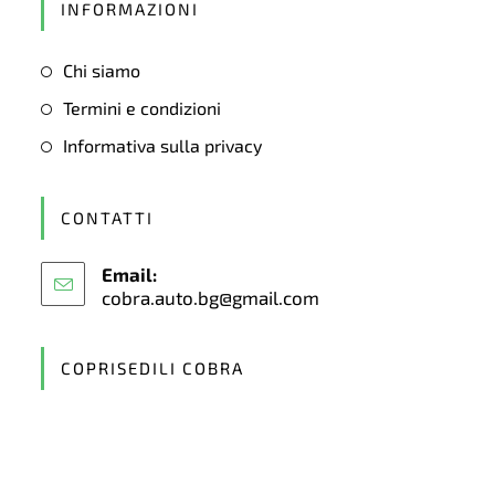
INFORMAZIONI
a
new
Chi siamo
tab
Termini e condizioni
Informativa sulla privacy
CONTATTI
Email:
cobra.auto.bg@gmail.com
Opens
in
your
application
COPRISEDILI COBRA