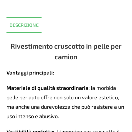
MAN
TGX
(2007-
2020)
DESCRIZIONE
quantità
Rivestimento cruscotto in pelle per
camion
Vantaggi principali:
Materiale di qualità straordinaria:
la morbida
pelle per auto offre non solo un valore estetico,
ma anche una durevolezza che può resistere a un
uso intenso e abusivo.
Vestibilità perfetta:
il tappetino per cruscotto è