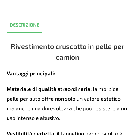
il
2014)
/
DESCRIZIONE
Blu
quantità
Rivestimento cruscotto in pelle per
camion
Vantaggi principali:
Materiale di qualità straordinaria:
la morbida
pelle per auto offre non solo un valore estetico,
ma anche una durevolezza che può resistere a un
uso intenso e abusivo.
Vestibilità perfetta:
il tappetino per cruscotto è