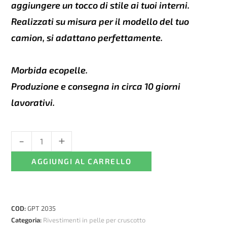
aggiungere un tocco di stile ai tuoi interni.
Realizzati su misura per il modello del tuo
camion, si adattano perfettamente.
Morbida ecopelle.
Produzione e consegna in circa 10 giorni
lavorativi.
-
+
Rivestimento
cruscotto
AGGIUNGI AL CARRELLO
in
pelle
per
Renault
COD:
GPT 2035
T
Categoria:
Rivestimenti in pelle per cruscotto
(dopo