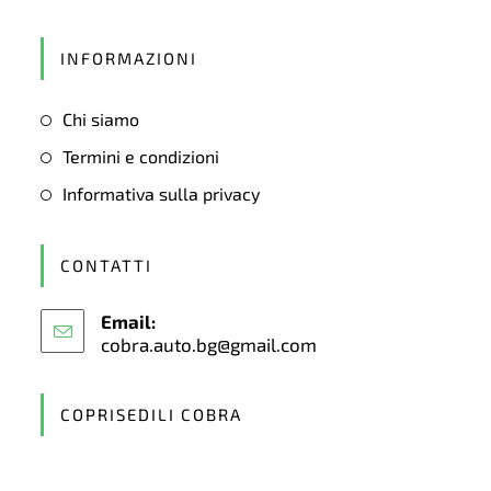
Opens
in
INFORMAZIONI
a
new
Chi siamo
tab
Termini e condizioni
Informativa sulla privacy
CONTATTI
Email:
cobra.auto.bg@gmail.com
Opens
in
your
application
COPRISEDILI COBRA