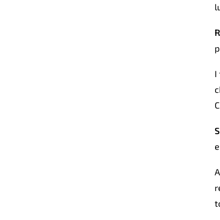
l
R
p
I
c
C
S
e
A
r
t