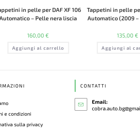
appetini in pelle per DAF XF 106
Tappetini in pelle p
Automatico – Pelle nera liscia
Automatico (2009 –
160,00
€
135,00
€
Aggiungi al carrello
Aggiungi al ca
RMAZIONI
CONTATTI
Email:
iamo
cobra.auto.bg@gma
i e condizioni
ativa sulla privacy