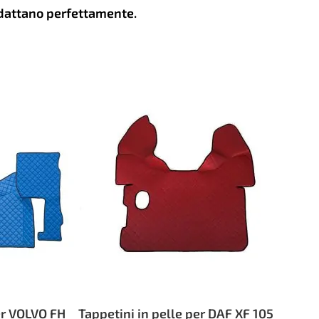
adattano perfettamente.
er VOLVO FH
Tappetini in pelle per DAF XF 105