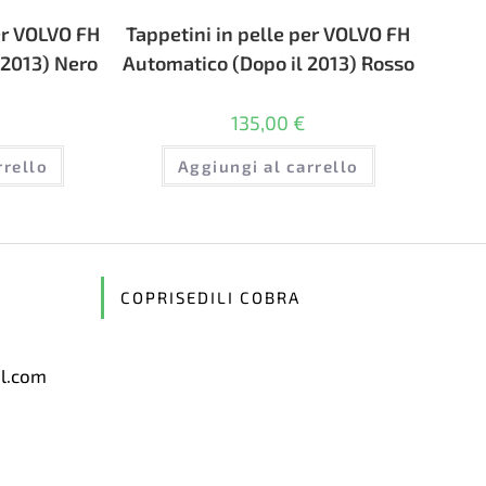
er VOLVO FH
Tappetini in pelle per VOLVO FH
 2013) Nero
Automatico (Dopo il 2013) Rosso
135,00
€
rrello
Aggiungi al carrello
COPRISEDILI COBRA
il.com
Opens
in
your
application