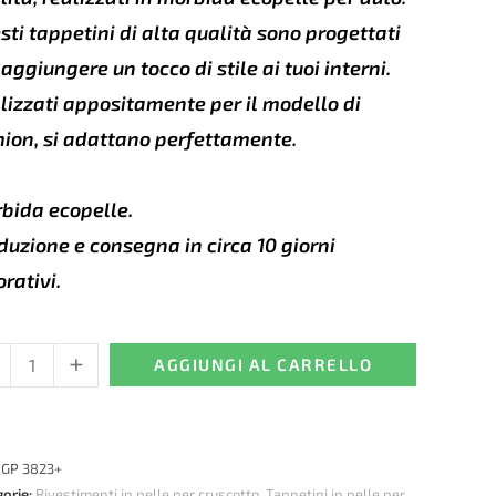
sti tappetini di alta qualità sono progettati
 aggiungere un tocco di stile ai tuoi interni.
lizzati appositamente per il modello di
ion, si adattano perfettamente.
bida ecopelle.
duzione e consegna in circa 10 giorni
orativi.
+
stimento
AGGIUNGI AL CARRELLO
cotto
e
:
GP 3823+
gorie:
Rivestimenti in pelle per cruscotto
,
Tappetini in pelle per