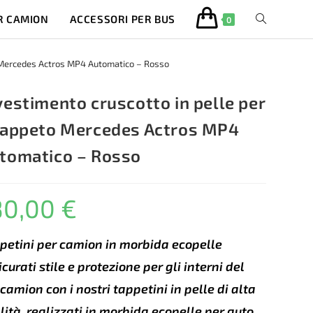
R CAMION
ACCESSORI PER BUS
ATTIVA/DISA
0
LA
o Mercedes Actros MP4 Automatico – Rosso
RICERCA
vestimento cruscotto in pelle per
tappeto Mercedes Actros MP4
SUL
tomatico – Rosso
SITO
80,00
€
WEB
petini per camion in morbida ecopelle
icurati stile e protezione per gli interni del
 camion con i nostri tappetini in pelle di alta
lità, realizzati in morbida ecopelle per auto.