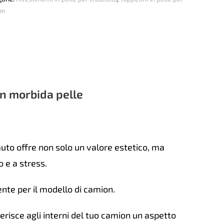
on
eto
cedes
os
matico
o
n morbida pelle
tità
uto offre non solo un valore estetico, ma
 e a stress.
nte per il modello di camion.
erisce agli interni del tuo camion un aspetto