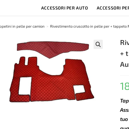
ACCESSORI PER AUTO
ACCESSORI PE
ppetini in pelle per camion
>
Rivestimento cruscotto in pelle per + tappet
Ri
+ 
🔍
Au
1
Tap
Ass
tuo
qua