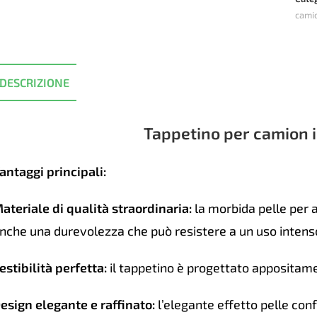
cami
tapp
Mer
Actr
MP4
DESCRIZIONE
Auto
-
Ross
Tappetino per camion i
quan
antaggi principali:
ateriale di qualità straordinaria:
la morbida pelle per a
nche una durevolezza che può resistere a un uso intenso
estibilità perfetta:
il tappetino è progettato appositame
esign elegante e raffinato:
l’elegante effetto pelle conf