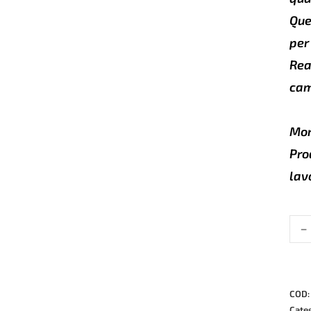
Que
per
Rea
cam
Mor
Pro
lav
-
Rive
crus
in
pell
per
COD
+
Cate