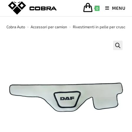
Salta
MENU
0
al
contenuto
Cobra Auto
>
Accessori per camion
>
Rivestimenti in pelle per cruscott
🔍