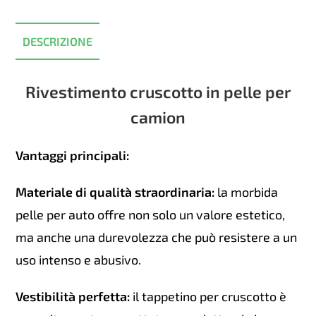
DAF
XF
DESCRIZIONE
106
quantità
Rivestimento cruscotto in pelle per
camion
Vantaggi principali:
Materiale di qualità straordinaria:
la morbida
pelle per auto offre non solo un valore estetico,
ma anche una durevolezza che può resistere a un
uso intenso e abusivo.
Vestibilità perfetta:
il tappetino per cruscotto è