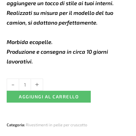
aggiungere un tocco di stile ai tuoi interni.
Realizzati su misura per il modello del tuo
camion, si adattano perfettamente.
Morbida ecopelle.
Produzione e consegna in circa 10 giorni
lavorativi.
-
+
Rivestimento
del
AGGIUNGI AL CARRELLO
cruscotto
in
pelle
Beige
Categoria:
Rivestimenti in pelle per cruscotto
netedă
-