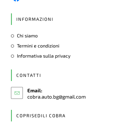
Opens
in
INFORMAZIONI
a
new
Chi siamo
tab
Termini e condizioni
Informativa sulla privacy
CONTATTI
Email:
cobra.auto.bg@gmail.com
Opens
in
your
application
COPRISEDILI COBRA