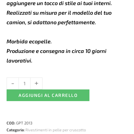
aggiungere un tocco di stile ai tuoi interni.
Realizzati su misura per il modello del tuo
camion, si adattano perfettamente.
Morbida ecopelle.
Produzione e consegna in circa 10 giorni
lavorativi.
-
+
Rivestimento
cruscotto
AGGIUNGI AL CARRELLO
in
pelle
per
Mercedes
COD:
GPT 2013
Actros
Categoria:
Rivestimenti in pelle per cruscotto
MP4