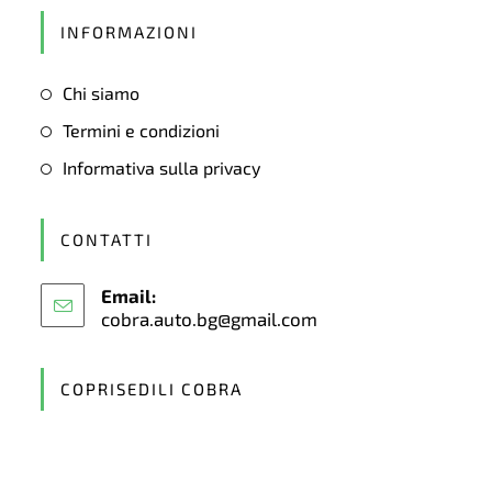
in
INFORMAZIONI
a
new
Chi siamo
tab
Termini e condizioni
Informativa sulla privacy
CONTATTI
Email:
cobra.auto.bg@gmail.com
Opens
in
your
application
COPRISEDILI COBRA