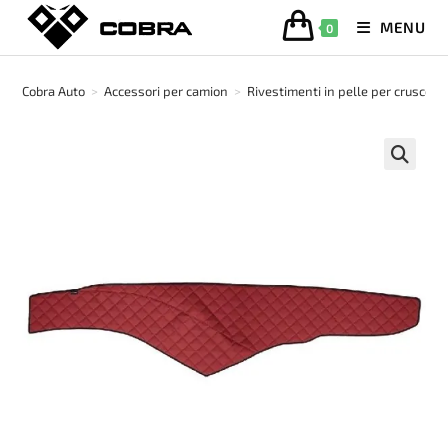
Salta
MENU
0
al
contenuto
Cobra Auto
>
Accessori per camion
>
Rivestimenti in pelle per cruscott
🔍