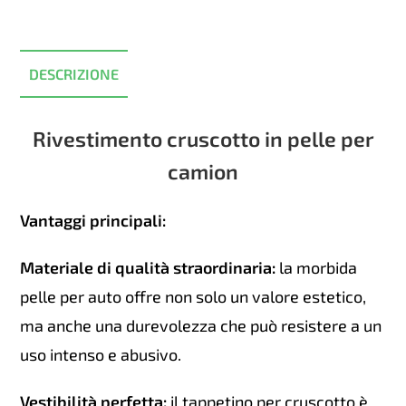
/
Red
quantità
DESCRIZIONE
Rivestimento cruscotto in pelle per
camion
Vantaggi principali:
Materiale di qualità straordinaria:
la morbida
pelle per auto offre non solo un valore estetico,
ma anche una durevolezza che può resistere a un
uso intenso e abusivo.
Vestibilità perfetta:
il tappetino per cruscotto è