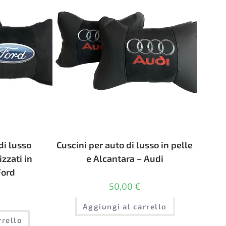
di lusso
Cuscini per auto di lusso in pelle
zzati in
e Alcantara – Audi
Ford
50,00
€
Aggiungi al carrello
rrello