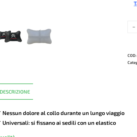
T
-
Cusci
per
auto
di
luss
COD
in
Cate
pell
e
Alca
DESCRIZIONE
-
Citr
quan
 Nessun dolore al collo durante un lungo viaggio
 Universali: si fissano ai sedili con un elastico