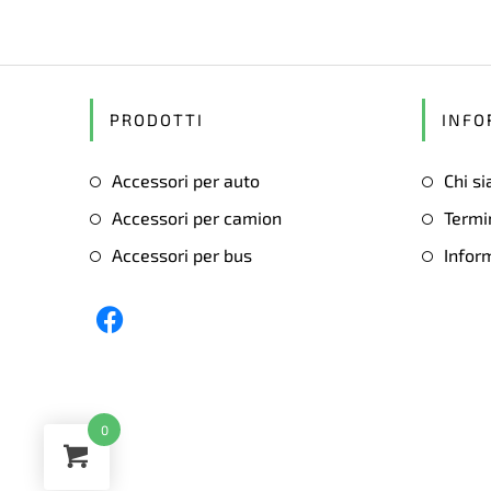
PRODOTTI
INFO
Accessori per auto
Chi s
Accessori per camion
Termin
Accessori per bus
Inform
Opens
in
a
0
new
tab