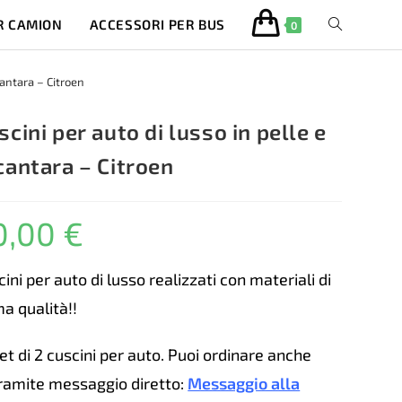
R CAMION
ACCESSORI PER BUS
ATTIVA/DISA
0
LA
cantara – Citroen
RICERCA
scini per auto di lusso in pelle e
cantara – Citroen
SUL
0,00
€
SITO
WEB
ini per auto di lusso realizzati con materiali di
ma qualità!!
et di 2 cuscini per auto. Puoi ordinare anche
ramite messaggio diretto:
Messaggio alla