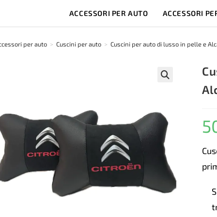
ACCESSORI PER AUTO
ACCESSORI PE
ccessori per auto
>
Cuscini per auto
>
Cuscini per auto di lusso in pelle e Al
Cu
Al
🔍
5
Cusc
pri
S
t