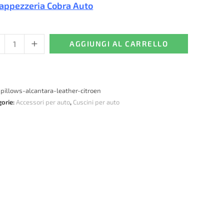
appezzeria Cobra Auto
+
ni
AGGIUNGI AL CARRELLO
o
:
pillows-alcantara-leather-citroen
gorie:
Accessori per auto
,
Cuscini per auto
e
ntara
oen
tità