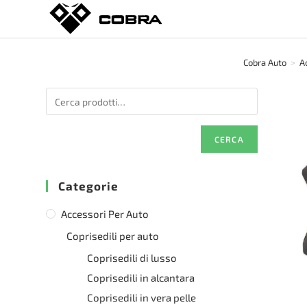
Salta
al
contenuto
Cobra Auto
>
A
CERCA
Categorie
Accessori Per Auto
Coprisedili per auto
Coprisedili di lusso
Coprisedili in alcantara
Coprisedili in vera pelle