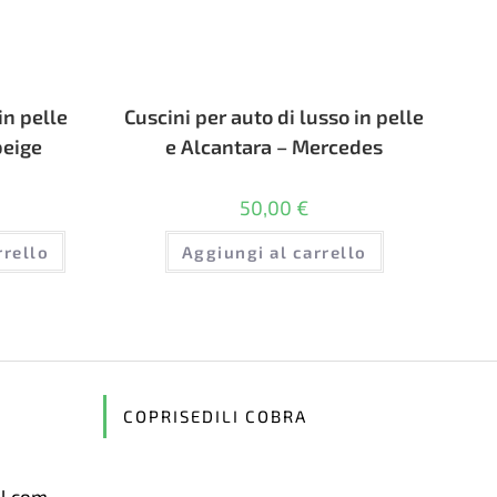
in pelle
Cuscini per auto di lusso in pelle
beige
e Alcantara – Mercedes
50,00
€
rrello
Aggiungi al carrello
COPRISEDILI COBRA
il.com
Opens