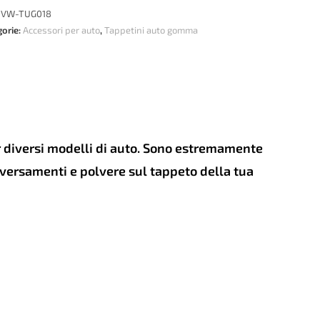
:
VW-TUG018
LER
gorie:
Accessori per auto
,
Tappetini auto gomma
swagen
reg
+
tità
er diversi modelli di auto. Sono estremamente
e versamenti e polvere sul tappeto della tua