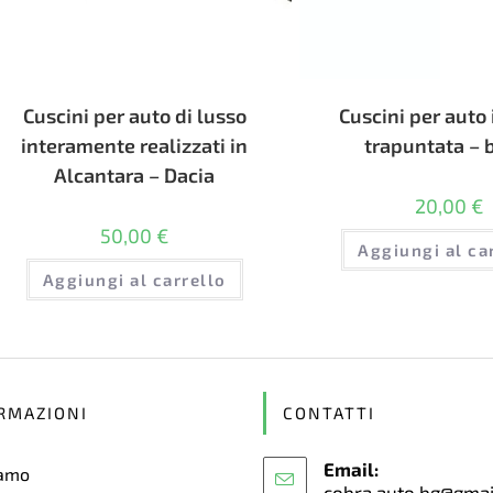
Cuscini per auto di lusso
Cuscini per auto 
interamente realizzati in
trapuntata – 
Alcantara – Dacia
20,00
€
50,00
€
Aggiungi al ca
Aggiungi al carrello
RMAZIONI
CONTATTI
Email:
iamo
cobra.auto.bg@gma