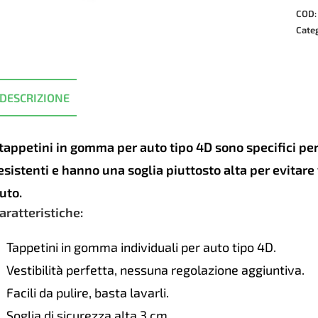
auto
COD
SAH
Cate
4D
Volk
Toua
DESCRIZIONE
LUX
2018
quan
 tappetini in gomma per auto tipo 4D sono specifici p
esistenti e hanno una soglia piuttosto alta per evitar
uto.
aratteristiche:
Tappetini in gomma individuali per auto tipo 4D.
Vestibilità perfetta, nessuna regolazione aggiuntiva.
Facili da pulire, basta lavarli.
Soglia di sicurezza alta 3 cm.