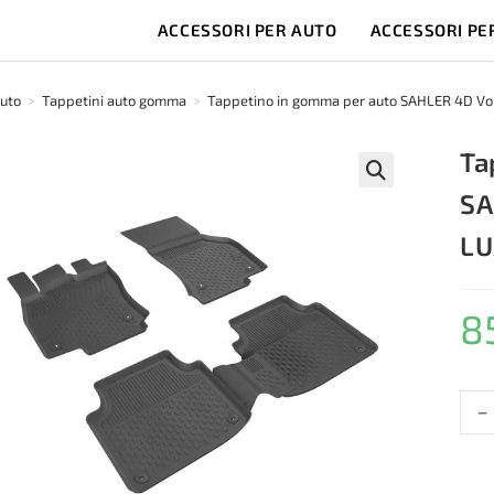
ACCESSORI PER AUTO
ACCESSORI PE
auto
>
Tappetini auto gomma
>
Tappetino in gomma per auto SAHLER 4D V
Ta
SA
🔍
LU
8
-
Tapp
in
gom
per