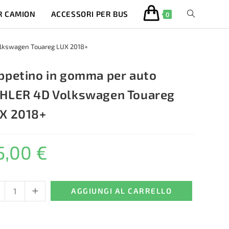
R CAMION
ACCESSORI PER BUS
ATTIVA/DISA
0
LA
olkswagen Touareg LUX 2018+
RICERCA
ppetino in gomma per auto
HLER 4D Volkswagen Touareg
SUL
X 2018+
SITO
5,00
€
WEB
+
etino
AGGIUNGI AL CARRELLO
ma