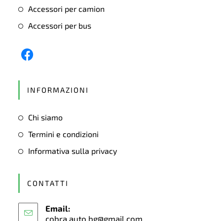
Accessori per camion
Accessori per bus
Opens
in
INFORMAZIONI
a
new
Chi siamo
tab
Termini e condizioni
Informativa sulla privacy
CONTATTI
Email:
cobra.auto.bg@gmail.com
Opens