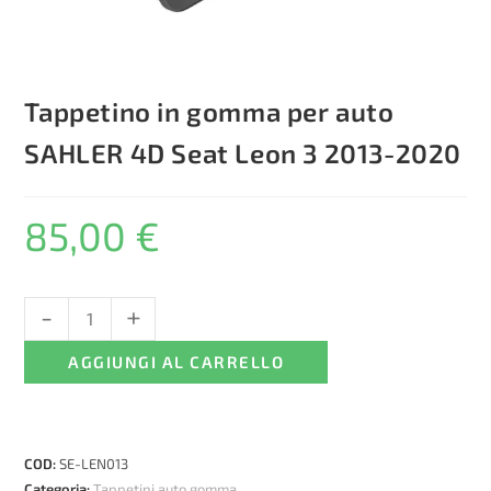
Tappetino in gomma per auto
SAHLER 4D Seat Leon 3 2013-2020
85,00
€
-
+
Tappetino
in
AGGIUNGI AL CARRELLO
gomma
per
auto
SAHLER
COD:
SE-LEN013
4D
Categoria:
Tappetini auto gomma