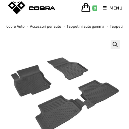
Salta
MENU
0
al
contenuto
Cobra Auto
>
Accessori per auto
>
Tappetini auto gomma
>
Tappetino 
🔍