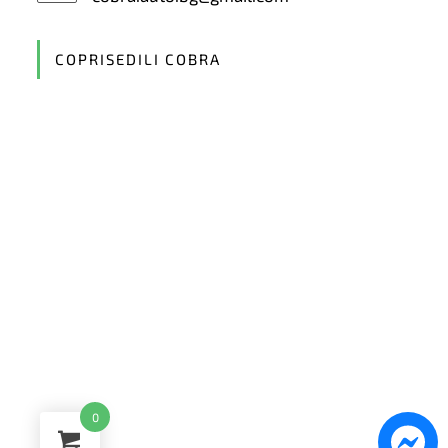
in
your
application
COPRISEDILI COBRA
0