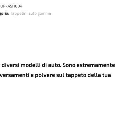
:
OP-ASH004
LER
goria:
Tappetini auto gomma
a
-
er diversi modelli di auto. Sono estremamente
e versamenti e polvere sul tappeto della tua
tità