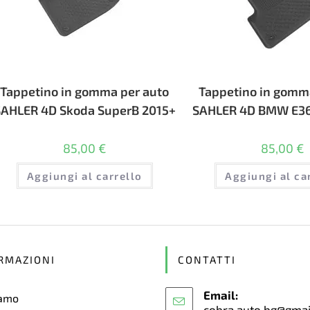
Tappetino in gomma per auto
Tappetino in gomm
SAHLER 4D Skoda SuperB 2015+
SAHLER 4D BMW E36
85,00
€
85,00
€
Aggiungi al carrello
Aggiungi al ca
RMAZIONI
CONTATTI
Email:
iamo
cobra.auto.bg@gma