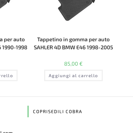
a per auto
Tappetino in gomma per auto
 1990-1998
SAHLER 4D BMW E46 1998-2005
85,00
€
rrello
Aggiungi al carrello
COPRISEDILI COBRA
il.com
Opens