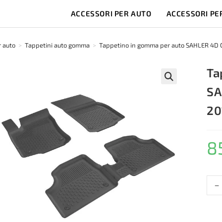
ACCESSORI PER AUTO
ACCESSORI PE
r auto
>
Tappetini auto gomma
>
Tappetino in gomma per auto SAHLER 4D 
Ta
SA
🔍
20
8
-
Tapp
in
gom
per