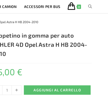
R CAMION
ACCESSORI PER BUS
ATTIVA/DISA
0
LA
Opel Astra H HB 2004-2010
RICERCA
ppetino in gomma per auto
HLER 4D Opel Astra H HB 2004-
SUL
10
SITO
5,00
€
WEB
+
etino
AGGIUNGI AL CARRELLO
ma