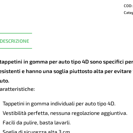
auto
COD
SAH
Cate
4D
Opel
Astr
DESCRIZIONE
H
HB
2004
 tappetini in gomma per auto tipo 4D sono specifici p
2010
esistenti e hanno una soglia piuttosto alta per evitar
quan
uto.
aratteristiche:
Tappetini in gomma individuali per auto tipo 4D.
Vestibilità perfetta, nessuna regolazione aggiuntiva.
Facili da pulire, basta lavarli.
Soglia di sicurezza alta 3 cm.