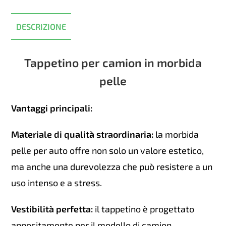
quantità
DESCRIZIONE
Tappetino per camion in morbida
pelle
Vantaggi principali:
Materiale di qualità straordinaria:
la morbida
pelle per auto offre non solo un valore estetico,
ma anche una durevolezza che può resistere a un
uso intenso e a stress.
Vestibilità perfetta:
il tappetino è progettato
appositamente per il modello di camion.