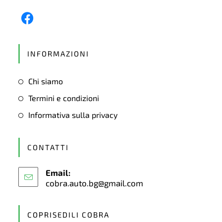
Opens
in
INFORMAZIONI
a
new
Chi siamo
tab
Termini e condizioni
Informativa sulla privacy
CONTATTI
Email:
cobra.auto.bg@gmail.com
Opens
in
your
application
COPRISEDILI COBRA