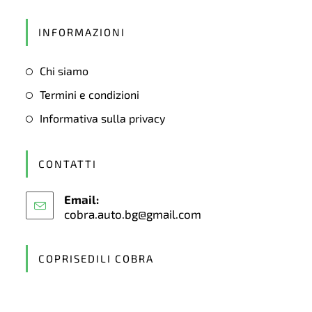
Opens
in
INFORMAZIONI
a
new
Chi siamo
tab
Termini e condizioni
Informativa sulla privacy
CONTATTI
Email:
cobra.auto.bg@gmail.com
Opens
in
your
application
COPRISEDILI COBRA