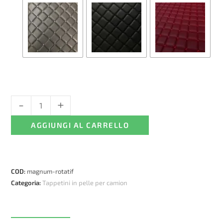
-
+
Tappetini
in
AGGIUNGI AL CARRELLO
pelle
per
Renault
Magnum,
COD:
magnum-rotatif
Automatico
Categoria:
Tappetini in pelle per camion
quantità