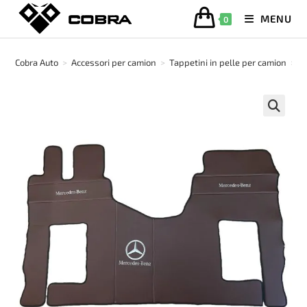
Salta
MENU
0
al
contenuto
Cobra Auto
>
Accessori per camion
>
Tappetini in pelle per camion
>
T
🔍