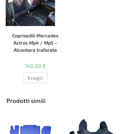
Coprisedili Mercedes
Actros Mp4 / Mp5 –
Alcantara traforata
140,00
€
Questo
Scegli
prodotto
ha
più
varianti.
Le
opzioni
Prodotti simili
possono
essere
scelte
nella
pagina
del
prodotto