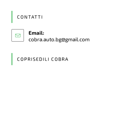
CONTATTI
Email:
cobra.auto.bg@gmail.com
Opens
in
your
application
COPRISEDILI COBRA