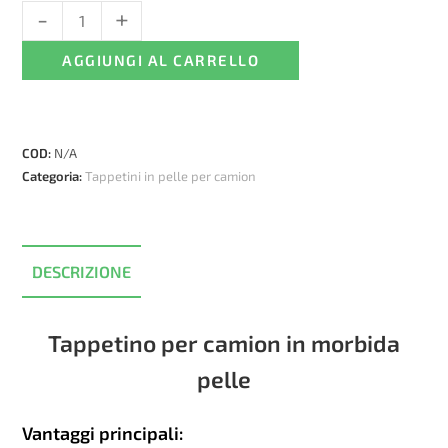
-
+
Tappetini
in
AGGIUNGI AL CARRELLO
pelle
per
Mercedes
Actros
COD:
N/A
MP4/MP5
Categoria:
Tappetini in pelle per camion
Automatico
-
pelle
marrone
DESCRIZIONE
liscia
quantità
Tappetino per camion in morbida
pelle
Vantaggi principali: