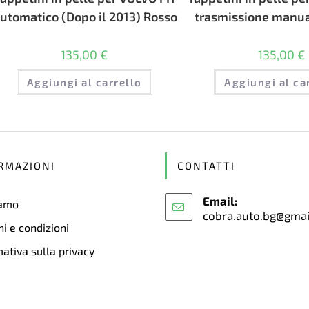
utomatico (Dopo il 2013) Rosso
trasmissione manua
135,00
€
135,00
€
Aggiungi al carrello
Aggiungi al ca
RMAZIONI
CONTATTI
Email:
iamo
cobra.auto.bg@gma
i e condizioni
ativa sulla privacy