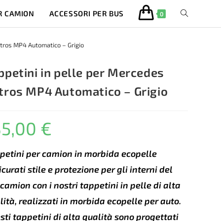
R CAMION
ACCESSORI PER BUS
ATTIVA/DISA
0
LA
ctros MP4 Automatico – Grigio
RICERCA
ppetini in pelle per Mercedes
tros MP4 Automatico – Grigio
SUL
35,00
€
SITO
WEB
petini per camion in morbida ecopelle
icurati stile e protezione per gli interni del
 camion con i nostri tappetini in pelle di alta
lità, realizzati in morbida ecopelle per auto.
sti tappetini di alta qualità sono progettati