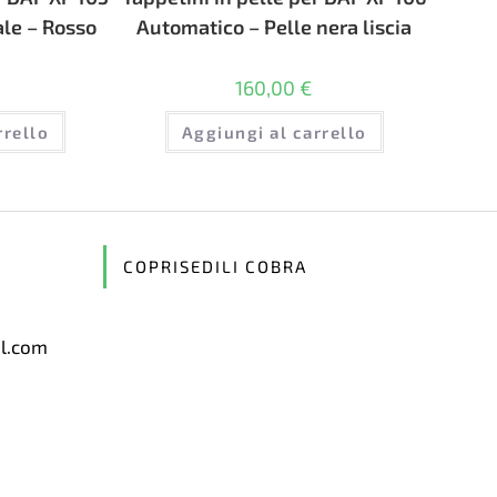
le – Rosso
Automatico – Pelle nera liscia
160,00
€
rrello
Aggiungi al carrello
COPRISEDILI COBRA
il.com
Opens
in
your
application