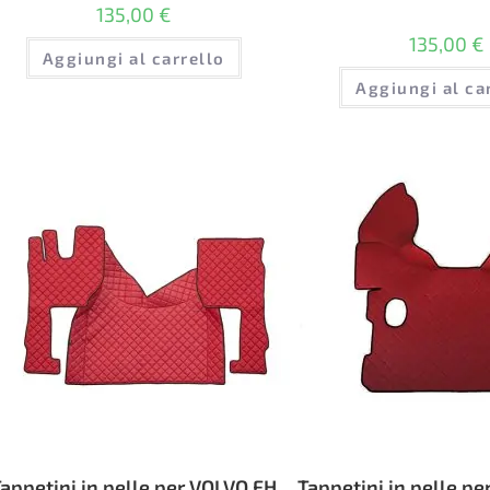
135,00
€
135,00
€
Aggiungi al carrello
Aggiungi al ca
appetini in pelle per VOLVO FH
Tappetini in pelle pe