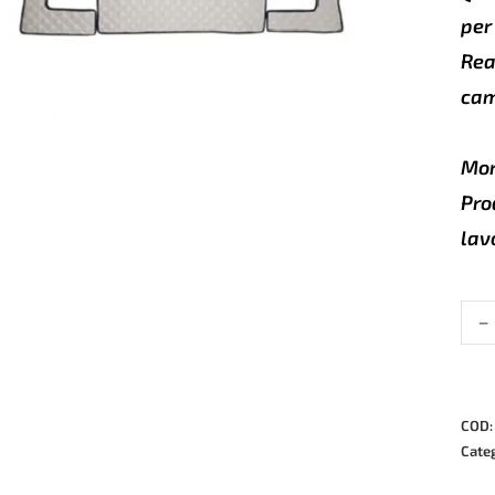
per
Rea
cam
Mor
Pro
lav
-
Tapp
in
pell
per
Mer
COD
Actr
Cate
MP4