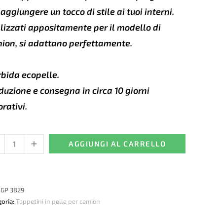
 aggiungere un tocco di stile ai tuoi interni.
lizzati appositamente per il modello di
ion, si adattano perfettamente.
bida ecopelle.
duzione e consegna in circa 10 giorni
orativi.
+
etini
AGGIUNGI AL CARRELLO
e
cedes
:
GP 3829
os
goria:
Tappetini in pelle per camion