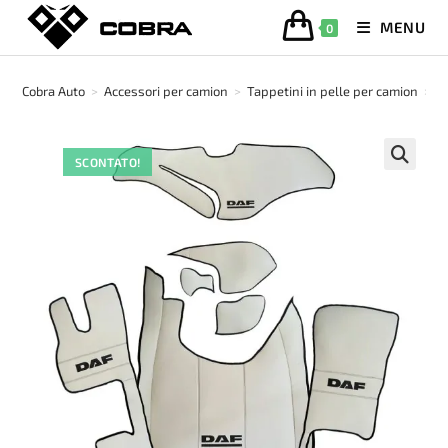
Salta
MENU
0
al
contenuto
Cobra Auto
>
Accessori per camion
>
Tappetini in pelle per camion
>
T
SCONTATO!
🔍