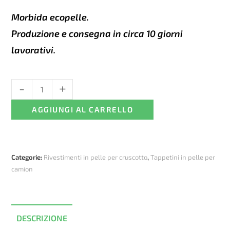
Morbida ecopelle.
Produzione e consegna in circa 10 giorni
lavorativi.
-
+
Tappetini
in
AGGIUNGI AL CARRELLO
pelle
per
DAF
XG/XG+
Categorie:
Rivestimenti in pelle per cruscotto
,
Tappetini in pelle per
Automatico
camion
+
copertura
del
cruscotto
DESCRIZIONE
-