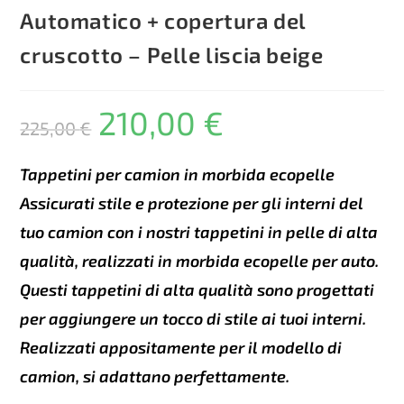
Automatico + copertura del
cruscotto – Pelle liscia beige
210,00
€
Il
Il
225,00
€
prezzo
prezzo
Tappetini per camion in morbida ecopelle
originale
attuale
Assicurati stile e protezione per gli interni del
era:
è:
tuo camion con i nostri tappetini in pelle di alta
225,00 €.
210,00 €.
qualità, realizzati in morbida ecopelle per auto.
Questi tappetini di alta qualità sono progettati
per aggiungere un tocco di stile ai tuoi interni.
Realizzati appositamente per il modello di
camion, si adattano perfettamente.