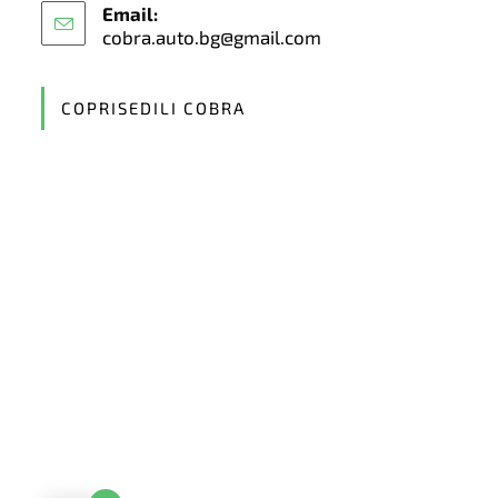
Email:
cobra.auto.bg@gmail.com
Opens
in
your
application
COPRISEDILI COBRA