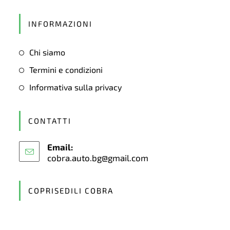
Opens
in
INFORMAZIONI
a
new
Chi siamo
tab
Termini e condizioni
Informativa sulla privacy
CONTATTI
Email:
cobra.auto.bg@gmail.com
Opens
in
your
application
COPRISEDILI COBRA