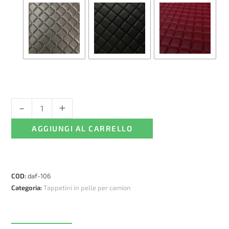
-
+
Tappetini
in
AGGIUNGI AL CARRELLO
pelle
per
DAF
106,
COD:
daf-106
Automatico
Categoria:
Tappetini in pelle per camion
quantità