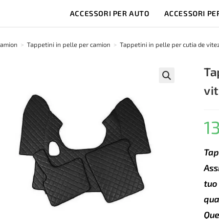
ACCESSORI PER AUTO
ACCESSORI PE
camion
>
Tappetini in pelle per camion
>
Tappetini in pelle per cutia de vi
Ta
vi
🔍
1
Tap
Ass
tuo
qua
Que