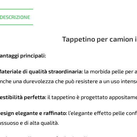
man
DAF
DESCRIZIONE
XF9
-
Grigi
Tappetino per camion i
quan
antaggi principali:
ateriale di qualità straordinaria:
la morbida pelle per a
nche una durevolezza che può resistere a un uso intenso
estibilità perfetta:
il tappetino è progettato appositame
esign elegante e raffinato:
l’elegante effetto pelle conf
ussuoso e di alta qualità.