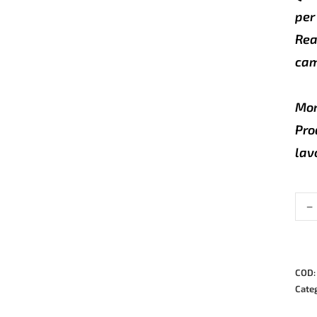
per
Rea
cam
Mor
Pro
lav
-
Tapp
in
pell
per
cutia
COD
de
Cate
vitez