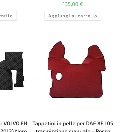
135,00
€
rrello
Aggiungi al carrello
er VOLVO FH
Tappetini in pelle per DAF XF 105
 2013) Nero
trasmissione manuale – Rosso