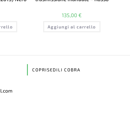
135,00
€
rrello
Aggiungi al carrello
COPRISEDILI COBRA
il.com
Opens
in
your
application