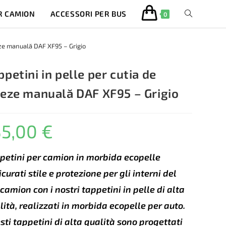
R CAMION
ACCESSORI PER BUS
ATTIVA/DISA
0
LA
teze manuală DAF XF95 – Grigio
RICERCA
ppetini in pelle per cutia de
teze manuală DAF XF95 – Grigio
SUL
35,00
€
SITO
WEB
petini per camion in morbida ecopelle
icurati stile e protezione per gli interni del
 camion con i nostri tappetini in pelle di alta
lità, realizzati in morbida ecopelle per auto.
sti tappetini di alta qualità sono progettati