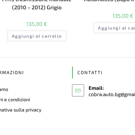
(2010 – 2012) Grigio
135,00
€
135,00
€
Aggiungi al ca
Aggiungi al carrello
RMAZIONI
CONTATTI
Email:
iamo
cobra.auto.bg@gma
i e condizioni
ativa sulla privacy