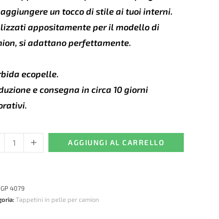
 aggiungere un tocco di stile ai tuoi interni.
lizzati appositamente per il modello di
ion, si adattano perfettamente.
bida ecopelle.
duzione e consegna in circa 10 giorni
orativi.
+
etini
AGGIUNGI AL CARRELLO
e
:
GP 4079
goria:
Tappetini in pelle per camion
e