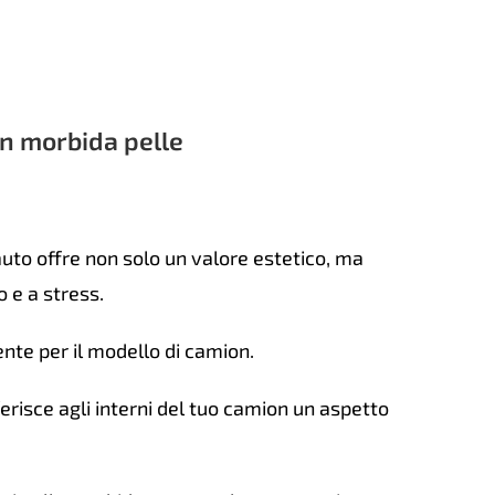
uală
5
o
n morbida pelle
tità
uto offre non solo un valore estetico, ma
 e a stress.
nte per il modello di camion.
erisce agli interni del tuo camion un aspetto