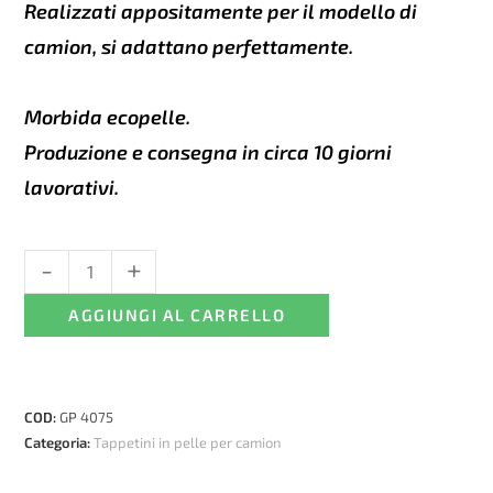
Realizzati appositamente per il modello di
camion, si adattano perfettamente.
Morbida ecopelle.
Produzione e consegna in circa 10 giorni
lavorativi.
-
+
Tappetini
in
AGGIUNGI AL CARRELLO
pelle
per
cutia
de
COD:
GP 4075
viteze
Categoria:
Tappetini in pelle per camion
manuală
DAF