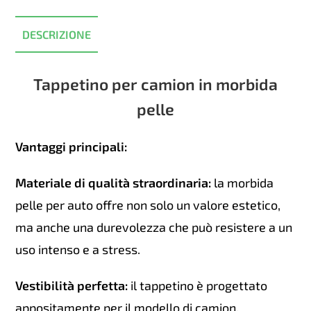
XF95
-
DESCRIZIONE
Blu
quantità
Tappetino per camion in morbida
pelle
Vantaggi principali:
Materiale di qualità straordinaria:
la morbida
pelle per auto offre non solo un valore estetico,
ma anche una durevolezza che può resistere a un
uso intenso e a stress.
Vestibilità perfetta:
il tappetino è progettato
appositamente per il modello di camion.