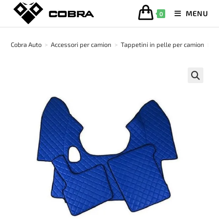
Salta
MENU
0
al
contenuto
Cobra Auto
>
Accessori per camion
>
Tappetini in pelle per camion
>
T
🔍