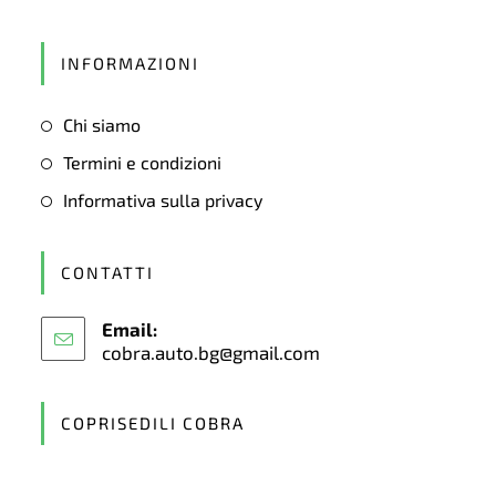
Opens
in
INFORMAZIONI
a
new
Chi siamo
tab
Termini e condizioni
Informativa sulla privacy
CONTATTI
Email:
cobra.auto.bg@gmail.com
Opens
in
your
application
COPRISEDILI COBRA