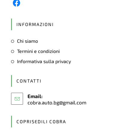
Opens
in
INFORMAZIONI
a
new
Chi siamo
tab
Termini e condizioni
Informativa sulla privacy
CONTATTI
Email:
cobra.auto.bg@gmail.com
Opens
in
your
application
COPRISEDILI COBRA