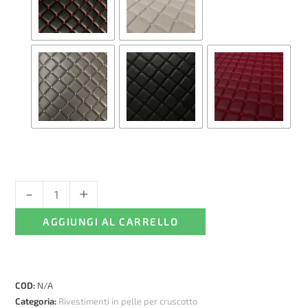
-
+
Rivestimento
in
AGGIUNGI AL CARRELLO
pelle
per
cruscotto
di
COD:
N/A
camion
Categoria:
Rivestimenti in pelle per cruscotto