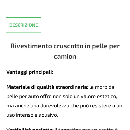
RENAULT
PREMIUM
quantità
DESCRIZIONE
Rivestimento cruscotto in pelle per
camion
Vantaggi principali:
Materiale di qualità straordinaria:
la morbida
pelle per auto offre non solo un valore estetico,
ma anche una durevolezza che può resistere a un
uso intenso e abusivo.
Vestibilità perfetta:
il tappetino per cruscotto è