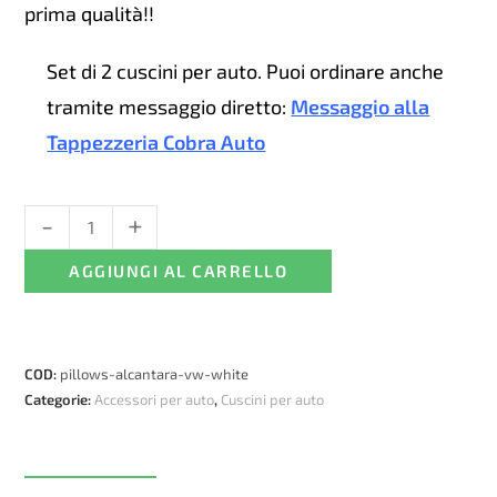
prima qualità!!
Set di 2 cuscini per auto. Puoi ordinare anche
tramite messaggio diretto:
Messaggio alla
Tappezzeria Cobra Auto
-
+
Cuscini
per
AGGIUNGI AL CARRELLO
auto
di
lusso
interamente
COD:
pillows-alcantara-vw-white
realizzati
Categorie:
Accessori per auto
,
Cuscini per auto
in
Alcantara
-
VW