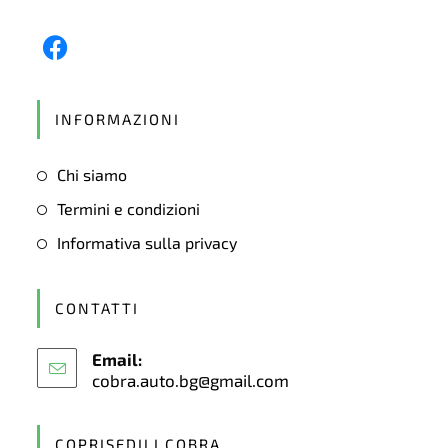
Opens
in
INFORMAZIONI
a
new
Chi siamo
tab
Termini e condizioni
Informativa sulla privacy
CONTATTI
Email:
cobra.auto.bg@gmail.com
Opens
in
your
application
COPRISEDILI COBRA