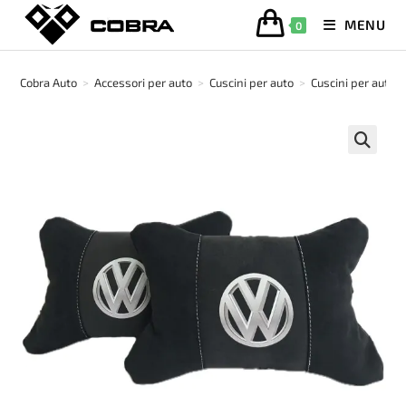
Salta
MENU
0
al
contenuto
Cobra Auto
>
Accessori per auto
>
Cuscini per auto
>
Cuscini per auto 
🔍