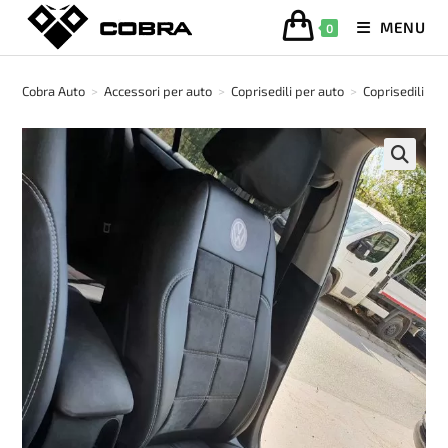
Salta
MENU
0
al
contenuto
Cobra Auto
>
Accessori per auto
>
Coprisedili per auto
>
Coprisedili in 
🔍