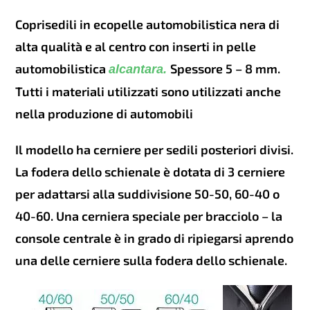
scelte
nella
Coprisedili in ecopelle automobilistica nera di
pagina
del
alta qualità e al centro con inserti in pelle
prodotto
automobilistica
Spessore 5 – 8 mm.
alcantara.
Tutti i materiali utilizzati sono utilizzati anche
nella produzione di automobili
Il modello ha cerniere per sedili posteriori divisi.
La fodera dello schienale è dotata di 3 cerniere
per adattarsi alla suddivisione 50-50, 60-40 o
40-60. Una cerniera speciale per bracciolo – la
console centrale è in grado di ripiegarsi aprendo
una delle cerniere sulla fodera dello schienale.