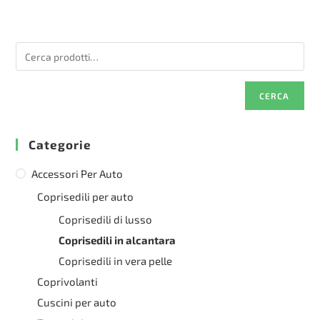
Le
varianti.
opzioni
Le
possono
opzioni
essere
possono
scelte
essere
nella
scelte
pagina
nella
del
pagina
prodotto
del
CERCA
prodotto
Categorie
Accessori Per Auto
Coprisedili per auto
Coprisedili di lusso
Coprisedili in alcantara
Coprisedili in vera pelle
Coprivolanti
Cuscini per auto