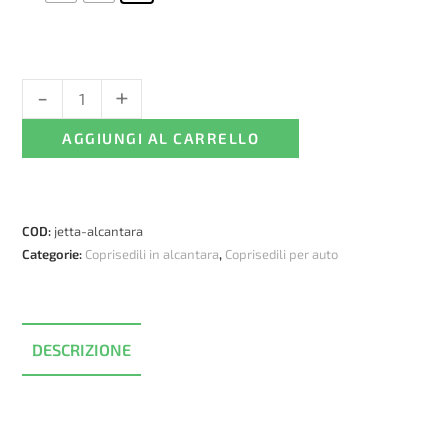
-
+
Coprisedili
VW
AGGIUNGI AL CARRELLO
Jetta
-
alcantara
ed
COD:
jetta-alcantara
ecopelle
Categorie:
Coprisedili in alcantara
,
Coprisedili per auto
quantità
DESCRIZIONE