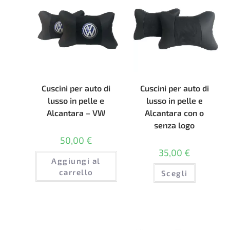
Cuscini per auto di
Cuscini per auto di
lusso in pelle e
lusso in pelle e
Alcantara – VW
Alcantara con o
senza logo
50,00
€
35,00
€
Aggiungi al
Questo
carrello
Scegli
prodotto
ha
più
varianti.
Le
opzioni
possono
essere