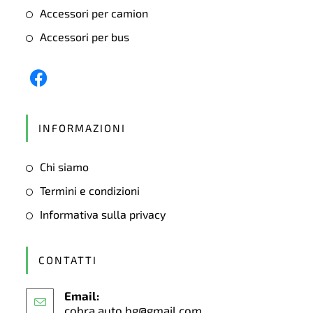
Accessori per camion
Accessori per bus
Opens
in
INFORMAZIONI
a
new
Chi siamo
tab
Termini e condizioni
Informativa sulla privacy
CONTATTI
Email:
cobra.auto.bg@gmail.com
Opens