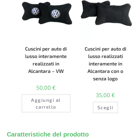
scelte
nella
pagina
del
prodotto
Cuscini per auto di
Cuscini per auto di
lusso interamente
lusso realizzati
realizzati in
interamente in
Alcantara – VW
Alcantara con o
senza logo
50,00
€
35,00
€
Aggiungi al
Questo
carrello
Scegli
prodotto
ha
più
varianti.
Le
opzioni
Caratteristiche del prodotto
possono
essere