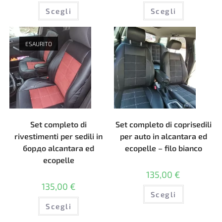
Questo
Questo
Scegli
Scegli
prodotto
prodotto
ha
ha
più
più
varianti.
varianti.
Le
Le
ESAURITO
opzioni
opzioni
possono
possono
essere
essere
scelte
scelte
nella
nella
pagina
pagina
del
del
prodotto
prodotto
Set completo di
Set completo di coprisedili
rivestimenti per sedili in
per auto in alcantara ed
бордо alcantara ed
ecopelle – filo bianco
ecopelle
135,00
€
135,00
€
Questo
Scegli
prodotto
Questo
ha
Scegli
prodotto
più
ha
varianti.
più