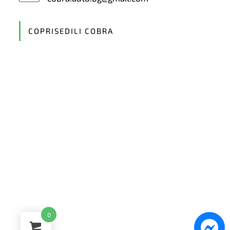
in
your
application
COPRISEDILI COBRA
0