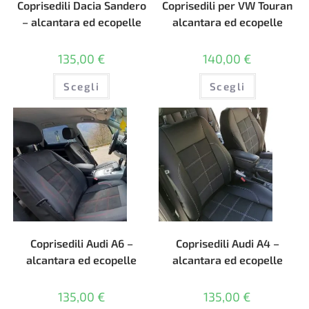
Coprisedili Dacia Sandero
Coprisedili per VW Touran
– alcantara ed ecopelle
alcantara ed ecopelle
135,00
€
140,00
€
Questo
Questo
Scegli
Scegli
prodotto
prodotto
ha
ha
più
più
varianti.
varianti.
Le
Le
opzioni
opzioni
possono
possono
essere
essere
scelte
scelte
nella
nella
pagina
pagina
del
del
prodotto
prodotto
Coprisedili Audi A6 –
Coprisedili Audi A4 –
alcantara ed ecopelle
alcantara ed ecopelle
135,00
€
135,00
€