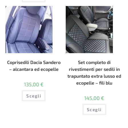
ha
varianti.
più
Le
varianti.
opzioni
Le
possono
opzioni
essere
possono
scelte
essere
nella
scelte
pagina
nella
del
pagina
prodotto
del
prodotto
Coprisedili Dacia Sandero
Set completo di
– alcantara ed ecopelle
rivestimenti per sedili in
trapuntato extra lusso ed
ecopelle – fili blu
135,00
€
Questo
Scegli
prodotto
145,00
€
ha
più
Questo
varianti.
Scegli
prodotto
Le
ha
opzioni
più
possono
varianti.
essere
Le
scelte