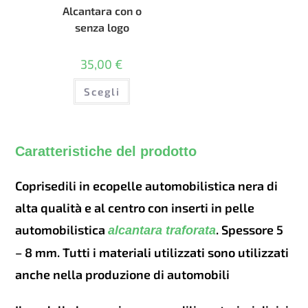
Alcantara con o
senza logo
35,00
€
Questo
Scegli
prodotto
ha
più
varianti.
Le
opzioni
Caratteristiche del prodotto
possono
essere
scelte
nella
Coprisedili in ecopelle automobilistica nera di
pagina
del
alta qualità e al centro con inserti in pelle
prodotto
automobilistica
. Spessore 5
alcantara traforata
– 8 mm. Tutti i materiali utilizzati sono utilizzati
anche nella produzione di automobili