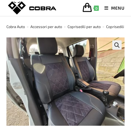
Salta
MENU
0
al
contenuto
Cobra Auto
>
Accessori per auto
>
Coprisedili per auto
>
Coprisedili in 
🔍