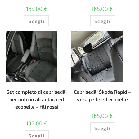
165,00
€
165,00
€
Questo
Questo
Scegli
Scegli
prodotto
prodotto
ha
ha
più
più
varianti.
varianti.
Le
Le
opzioni
opzioni
possono
possono
essere
essere
scelte
scelte
nella
nella
pagina
pagina
del
del
prodotto
prodotto
Set completo di coprisedili
Coprisedili Škoda Rapid –
per auto in alcantara ed
vera pelle ed ecopelle
ecopelle – fili rossi
165,00
€
135,00
€
Questo
Scegli
prodotto
Questo
ha
Scegli
prodotto
più