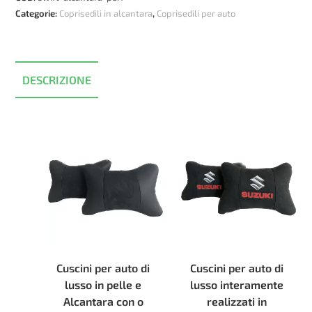
e
Categorie:
Coprisedili in alcantara
,
Coprisedili per auto
ecopelle
quantità
DESCRIZIONE
Cuscini per auto di
Cuscini per auto di
lusso in pelle e
lusso interamente
Alcantara con o
realizzati in