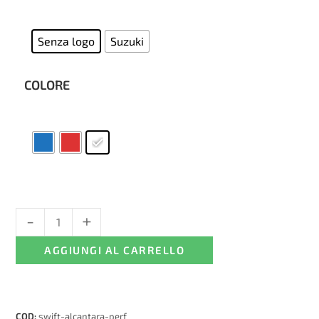
Senza logo
Suzuki
COLORE
-
+
Coprisedili
Suzuki
AGGIUNGI AL CARRELLO
Swift
-
alcantara
traforata
COD:
swift-alcantara-perf