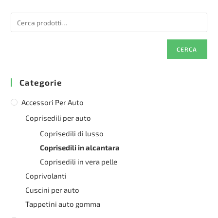
opzioni
nella
possono
pagina
essere
del
scelte
prodotto
nella
pagina
del
CERCA
prodotto
Categorie
Accessori Per Auto
Coprisedili per auto
Coprisedili di lusso
Coprisedili in alcantara
Coprisedili in vera pelle
Coprivolanti
Cuscini per auto
Tappetini auto gomma