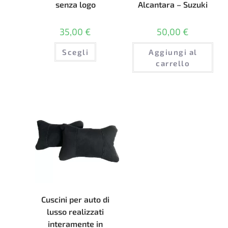
senza logo
Alcantara – Suzuki
35,00
€
50,00
€
Questo
Scegli
Aggiungi al
prodotto
ha
carrello
più
varianti.
Le
opzioni
possono
essere
scelte
nella
pagina
del
prodotto
Cuscini per auto di
lusso realizzati
interamente in