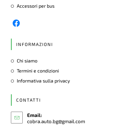
Accessori per bus
Opens
in
INFORMAZIONI
a
new
Chi siamo
tab
Termini e condizioni
Informativa sulla privacy
CONTATTI
Email:
cobra.auto.bg@gmail.com
Opens
in
your