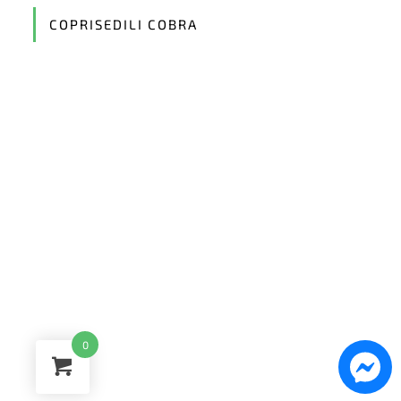
application
COPRISEDILI COBRA
0