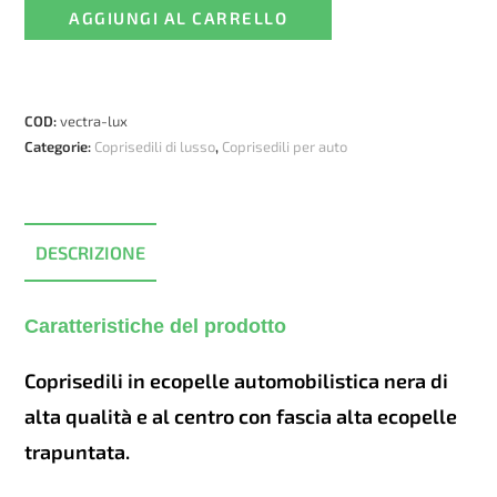
AGGIUNGI AL CARRELLO
Vectra
-
trapuntato
e
COD:
vectra-lux
ecopelle
Categorie:
Coprisedili di lusso
,
Coprisedili per auto
quantità
DESCRIZIONE
Caratteristiche del prodotto
Coprisedili in ecopelle automobilistica nera di
alta qualità e al centro con fascia alta ecopelle
trapuntata.