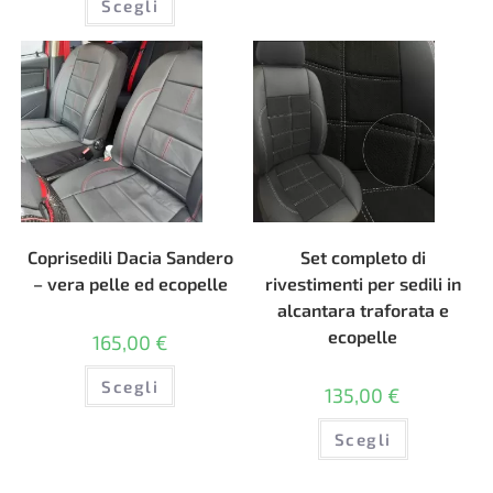
Scegli
prodotto
più
ha
varianti.
più
Le
varianti.
opzioni
Le
possono
opzioni
essere
possono
scelte
essere
nella
scelte
pagina
nella
del
pagina
prodotto
del
prodotto
Coprisedili Dacia Sandero
Set completo di
– vera pelle ed ecopelle
rivestimenti per sedili in
alcantara traforata e
ecopelle
165,00
€
Questo
Scegli
prodotto
135,00
€
ha
più
Questo
varianti.
Scegli
prodotto
Le
ha
opzioni
più
possono
varianti.