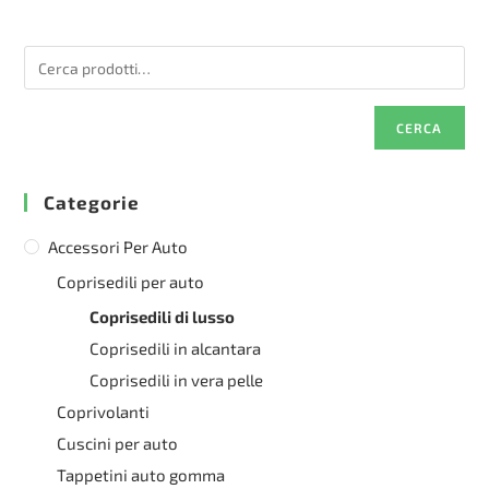
essere
Le
scelte
opzioni
nella
possono
pagina
essere
del
scelte
prodotto
nella
pagina
del
CERCA
prodotto
Categorie
Accessori Per Auto
Coprisedili per auto
Coprisedili di lusso
Coprisedili in alcantara
Coprisedili in vera pelle
Coprivolanti
Cuscini per auto
Tappetini auto gomma