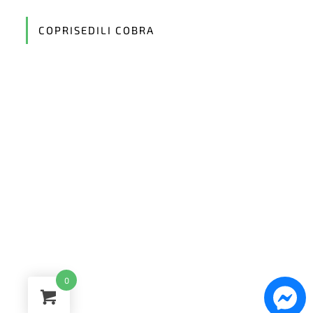
your
application
COPRISEDILI COBRA
0