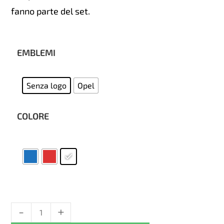
fanno parte del set.
EMBLEMI
Senza logo
Opel
COLORE
-
+
Coprisedili
Opel