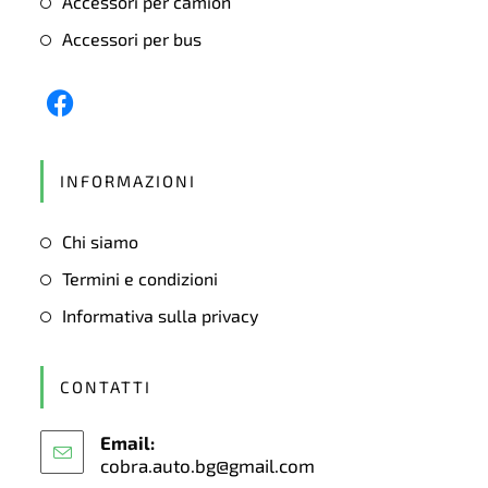
Accessori per camion
Accessori per bus
Opens
in
INFORMAZIONI
a
new
Chi siamo
tab
Termini e condizioni
Informativa sulla privacy
CONTATTI
Email:
cobra.auto.bg@gmail.com
Opens
in