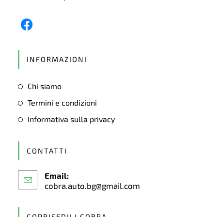
Opens
in
INFORMAZIONI
a
new
Chi siamo
tab
Termini e condizioni
Informativa sulla privacy
CONTATTI
Email:
cobra.auto.bg@gmail.com
Opens
in
your
application
COPRISEDILI COBRA