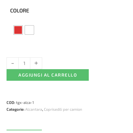
COLORE
-
+
Coprisedili
MAN
AGGIUNGI AL CARRELLO
TGX
(2021+)
-
Alcantara
COD:
tgx-alca-1
traforata
Categorie:
Alcantara
,
Coprisedili per camion
quantità