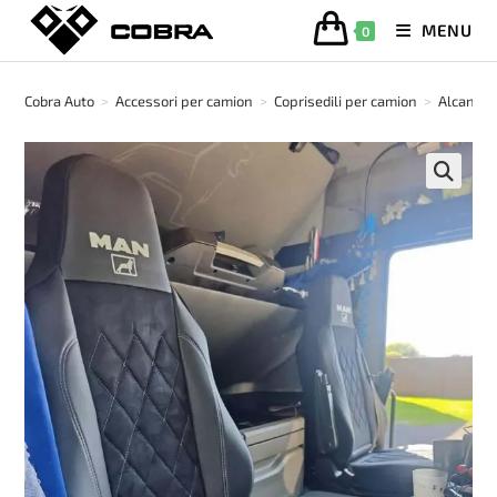
Salta
MENU
0
al
contenuto
Cobra Auto
>
Accessori per camion
>
Coprisedili per camion
>
Alcantar
🔍