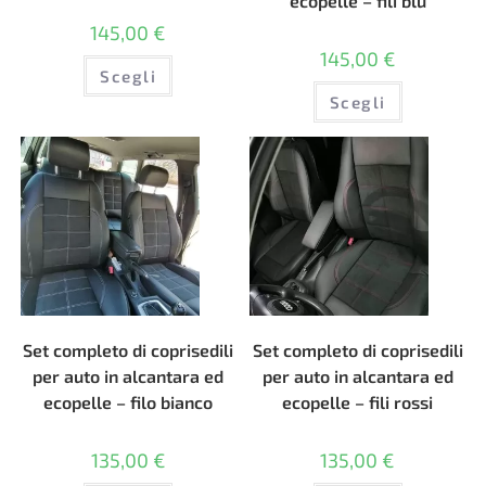
ecopelle – fili blu
145,00
€
145,00
€
Questo
Scegli
prodotto
Questo
ha
Scegli
prodotto
più
ha
varianti.
più
Le
varianti.
opzioni
Le
possono
opzioni
essere
possono
scelte
essere
nella
scelte
pagina
nella
del
pagina
prodotto
del
prodotto
Set completo di coprisedili
Set completo di coprisedili
per auto in alcantara ed
per auto in alcantara ed
ecopelle – filo bianco
ecopelle – fili rossi
135,00
€
135,00
€