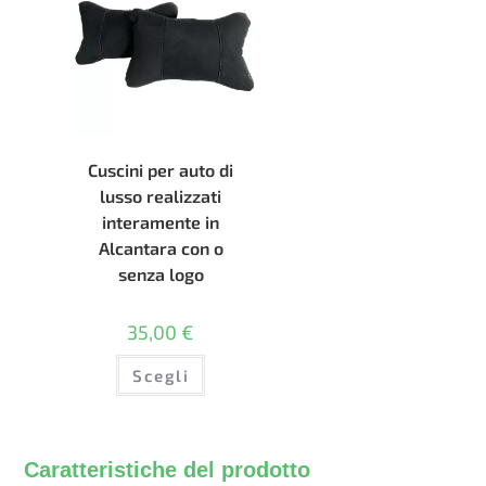
scelte
nella
pagina
del
prodotto
Cuscini per auto di
lusso realizzati
interamente in
Alcantara con o
senza logo
35,00
€
Questo
Scegli
prodotto
ha
più
varianti.
Le
opzioni
Caratteristiche del prodotto
possono
essere