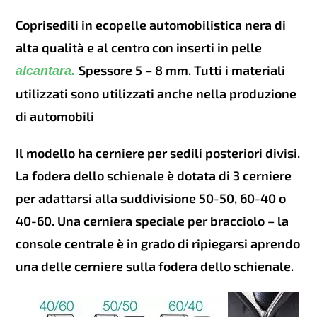
scelte
nella
Coprisedili in ecopelle automobilistica nera di
pagina
del
alta qualità e al centro con inserti in pelle
prodotto
Spessore 5 – 8 mm. Tutti i materiali
alcantara.
utilizzati sono utilizzati anche nella produzione
di automobili
Il modello ha cerniere per sedili posteriori divisi.
La fodera dello schienale è dotata di 3 cerniere
per adattarsi alla suddivisione 50-50, 60-40 o
40-60. Una cerniera speciale per bracciolo – la
console centrale è in grado di ripiegarsi aprendo
una delle cerniere sulla fodera dello schienale.