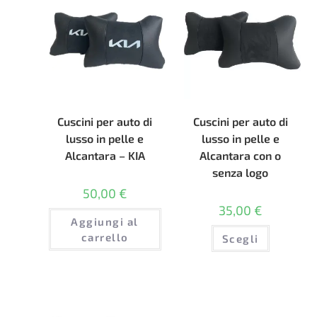
Cuscini per auto di
Cuscini per auto di
lusso in pelle e
lusso in pelle e
Alcantara – KIA
Alcantara con o
senza logo
50,00
€
35,00
€
Aggiungi al
Questo
carrello
Scegli
prodotto
ha
più
varianti.
Le
opzioni
possono
essere