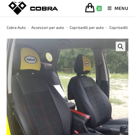
Salta
MENU
0
al
contenuto
Cobra Auto
>
Accessori per auto
>
Coprisedili per auto
>
Coprisedili in 
🔍