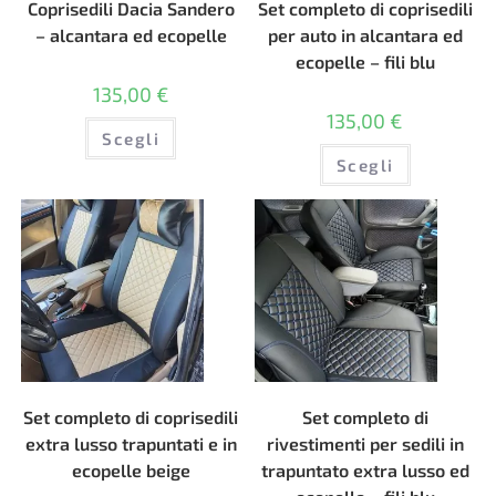
Coprisedili Dacia Sandero
Set completo di coprisedili
– alcantara ed ecopelle
per auto in alcantara ed
ecopelle – fili blu
135,00
€
135,00
€
Questo
Scegli
prodotto
Questo
ha
Scegli
prodotto
più
ha
varianti.
più
Le
varianti.
opzioni
Le
possono
opzioni
essere
possono
scelte
essere
nella
scelte
pagina
nella
del
pagina
prodotto
del
prodotto
Set completo di coprisedili
Set completo di
extra lusso trapuntati e in
rivestimenti per sedili in
ecopelle beige
trapuntato extra lusso ed