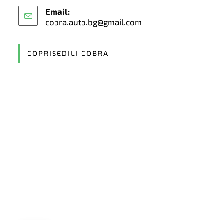
Email:
cobra.auto.bg@gmail.com
Opens
in
your
application
COPRISEDILI COBRA