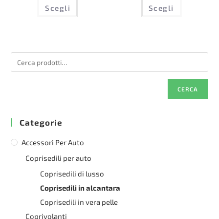
Questo
Questo
Scegli
Scegli
prodotto
prodotto
ha
ha
più
più
varianti.
varianti.
Le
Le
opzioni
opzioni
possono
possono
essere
essere
scelte
scelte
nella
nella
pagina
pagina
del
del
CERCA
prodotto
prodotto
Categorie
Accessori Per Auto
Coprisedili per auto
Coprisedili di lusso
Coprisedili in alcantara
Coprisedili in vera pelle
Coprivolanti