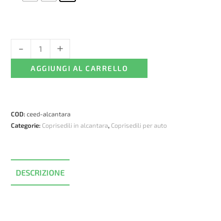
-
+
Coprisedili
KIA
AGGIUNGI AL CARRELLO
Ceed
-
alcantara
ed
COD:
ceed-alcantara
ecopelle
Categorie:
Coprisedili in alcantara
,
Coprisedili per auto
quantità
DESCRIZIONE