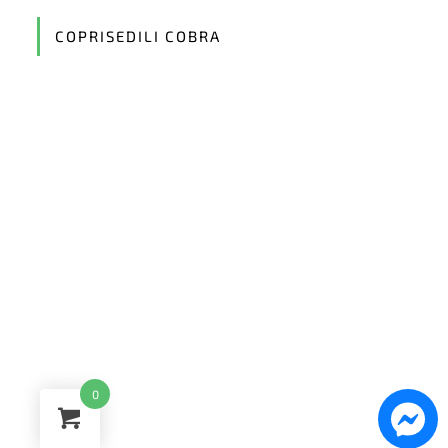
your
application
COPRISEDILI COBRA
0