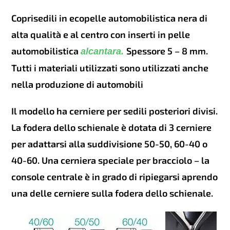
scelte
nella
Coprisedili in ecopelle automobilistica nera di
pagina
del
alta qualità e al centro con inserti in pelle
prodotto
automobilistica
Spessore 5 – 8 mm.
alcantara.
Tutti i materiali utilizzati sono utilizzati anche
nella produzione di automobili
Il modello ha cerniere per sedili posteriori divisi.
La fodera dello schienale è dotata di 3 cerniere
per adattarsi alla suddivisione 50-50, 60-40 o
40-60. Una cerniera speciale per bracciolo – la
console centrale è in grado di ripiegarsi aprendo
una delle cerniere sulla fodera dello schienale.