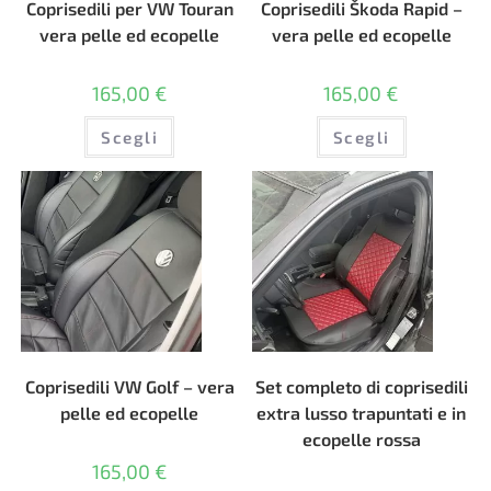
Coprisedili per VW Touran
Coprisedili Škoda Rapid –
vera pelle ed ecopelle
vera pelle ed ecopelle
165,00
€
165,00
€
Questo
Questo
Scegli
Scegli
prodotto
prodotto
ha
ha
più
più
varianti.
varianti.
Le
Le
opzioni
opzioni
possono
possono
essere
essere
scelte
scelte
nella
nella
pagina
pagina
del
del
prodotto
prodotto
Coprisedili VW Golf – vera
Set completo di coprisedili
pelle ed ecopelle
extra lusso trapuntati e in
ecopelle rossa
165,00
€