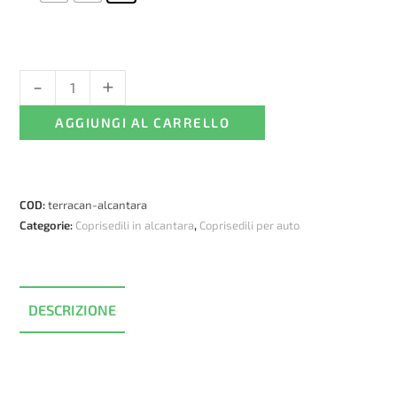
-
+
Coprisedili
Hyundai
AGGIUNGI AL CARRELLO
Terracan
-
alcantara
ed
COD:
terracan-alcantara
ecopelle
Categorie:
Coprisedili in alcantara
,
Coprisedili per auto
quantità
DESCRIZIONE