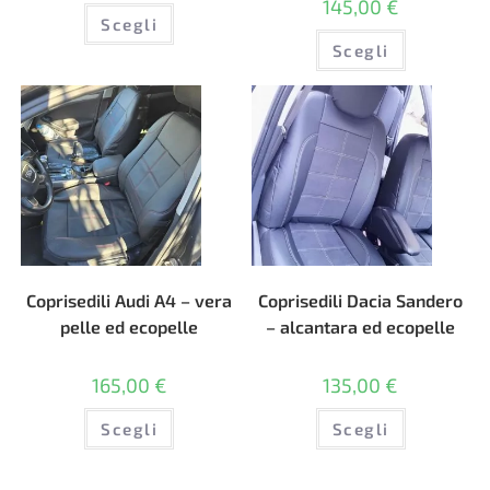
145,00
€
Questo
Scegli
prodotto
Questo
ha
Scegli
prodotto
più
ha
varianti.
più
Le
varianti.
opzioni
Le
possono
opzioni
essere
possono
scelte
essere
nella
scelte
pagina
nella
del
pagina
prodotto
del
prodotto
Coprisedili Audi A4 – vera
Coprisedili Dacia Sandero
pelle ed ecopelle
– alcantara ed ecopelle
165,00
€
135,00
€
Questo
Questo
Scegli
Scegli
prodotto
prodotto
ha
ha
più
più
varianti.
varianti.