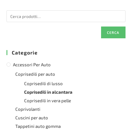
Le
Le
opzioni
opzioni
possono
possono
essere
essere
scelte
scelte
nella
nella
pagina
pagina
del
del
CERCA
prodotto
prodotto
Categorie
Accessori Per Auto
Coprisedili per auto
Coprisedili di lusso
Coprisedili in alcantara
Coprisedili in vera pelle
Coprivolanti
Cuscini per auto
Tappetini auto gomma