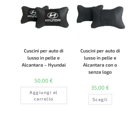
Cuscini per auto di
Cuscini per auto di
lusso in pelle e
lusso in pelle e
Alcantara – Hyundai
Alcantara con o
senza logo
50,00
€
35,00
€
Aggiungi al
Questo
carrello
Scegli
prodotto
ha
più
varianti.
Le
opzioni
possono
essere