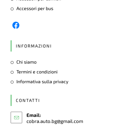
Accessori per bus
Opens
in
INFORMAZIONI
a
new
Chi siamo
tab
Termini e condizioni
Informativa sulla privacy
CONTATTI
Email:
cobra.auto.bg@gmail.com
Opens
in