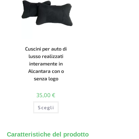
scelte
nella
pagina
del
prodotto
Cuscini per auto di
lusso realizzati
interamente in
Alcantara con o
senza logo
35,00
€
Questo
Scegli
prodotto
ha
più
varianti.
Le
opzioni
Caratteristiche del prodotto
possono
essere