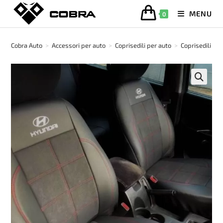
Salta
MENU
0
al
contenuto
Cobra Auto
>
Accessori per auto
>
Coprisedili per auto
>
Coprisedili in 
🔍