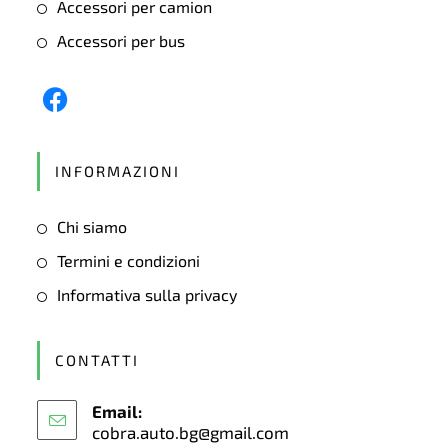
Accessori per camion
Accessori per bus
Opens
in
INFORMAZIONI
a
new
Chi siamo
tab
Termini e condizioni
Informativa sulla privacy
CONTATTI
Email:
cobra.auto.bg@gmail.com
Opens