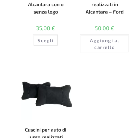
Alcantara con o
realizzati in
senza logo
Alcantara – Ford
35,00
€
50,00
€
Questo
Scegli
Aggiungi al
prodotto
ha
carrello
più
varianti.
Le
opzioni
possono
essere
scelte
nella
pagina
del
prodotto
Cuscini per auto di
lusso realizzati