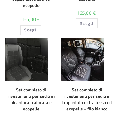
ecopelle
165,00
€
135,00
€
Questo
Scegli
prodotto
Questo
ha
Scegli
prodotto
più
ha
varianti.
più
Le
varianti.
opzioni
Le
possono
opzioni
essere
possono
scelte
essere
nella
scelte
pagina
nella
del
pagina
prodotto
del
prodotto
Set completo di
Set completo di
rivestimenti per sedili in
rivestimenti per sedili in
alcantara traforata e
trapuntato extra lusso ed
ecopelle
ecopelle – filo bianco