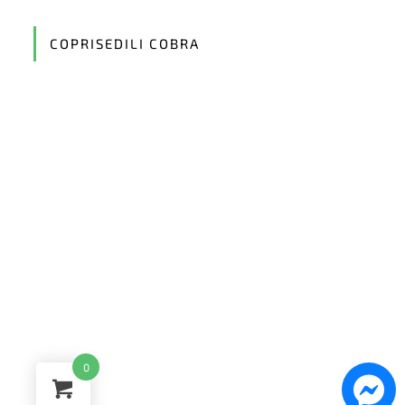
in
your
application
COPRISEDILI COBRA
0