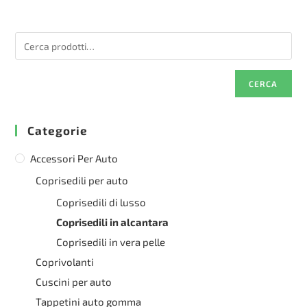
Le
Le
opzioni
opzioni
possono
possono
essere
essere
scelte
scelte
nella
nella
pagina
pagina
del
del
CERCA
prodotto
prodotto
Categorie
Accessori Per Auto
Coprisedili per auto
Coprisedili di lusso
Coprisedili in alcantara
Coprisedili in vera pelle
Coprivolanti
Cuscini per auto
Tappetini auto gomma