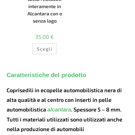
interamente in
Alcantara con o
senza logo
35,00
€
Questo
Scegli
prodotto
ha
più
varianti.
Le
opzioni
Caratteristiche del prodotto
possono
essere
scelte
nella
Coprisedili in ecopelle automobilistica nera di
pagina
del
alta qualità e al centro con inserti in pelle
prodotto
automobilistica
. Spessore 5 – 8 mm.
alcantara
Tutti i materiali utilizzati sono utilizzati anche
nella produzione di automobili