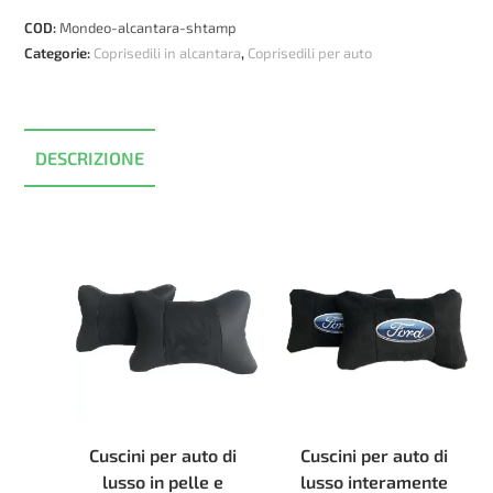
goffrata
COD:
Mondeo-alcantara-shtamp
ed
Categorie:
Coprisedili in alcantara
,
Coprisedili per auto
ecopelle
quantità
DESCRIZIONE
Cuscini per auto di
Cuscini per auto di
lusso in pelle e
lusso interamente