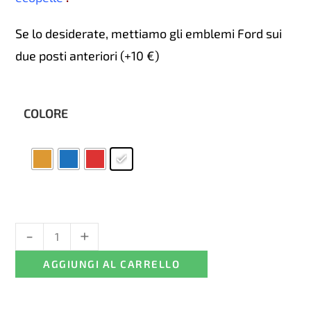
Se lo desiderate, mettiamo gli emblemi Ford sui
due posti anteriori (+10 €)
COLORE
-
+
Coprisedili
Ford
AGGIUNGI AL CARRELLO
Mondeo
-
Alcantara