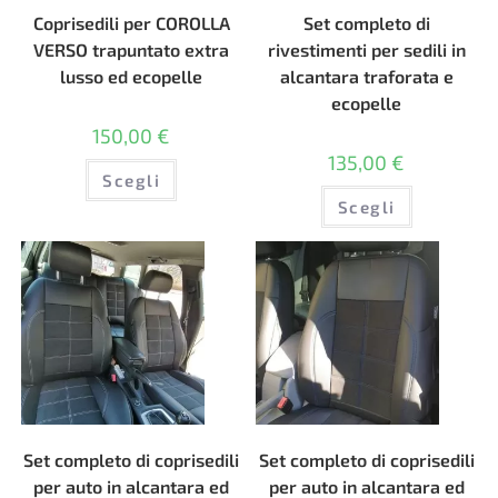
Coprisedili per COROLLA
Set completo di
VERSO trapuntato extra
rivestimenti per sedili in
lusso ed ecopelle
alcantara traforata e
ecopelle
150,00
€
135,00
€
Questo
Scegli
prodotto
Questo
ha
Scegli
prodotto
più
ha
varianti.
più
Le
varianti.
opzioni
Le
possono
opzioni
essere
possono
scelte
essere
nella
scelte
pagina
nella
del
pagina
prodotto
del
prodotto
Set completo di coprisedili
Set completo di coprisedili
per auto in alcantara ed
per auto in alcantara ed