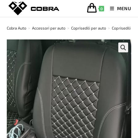
Salta
MENU
0
al
contenuto
Cobra Auto
>
Accessori per auto
>
Coprisedili per auto
>
Coprisedili di 
🔍