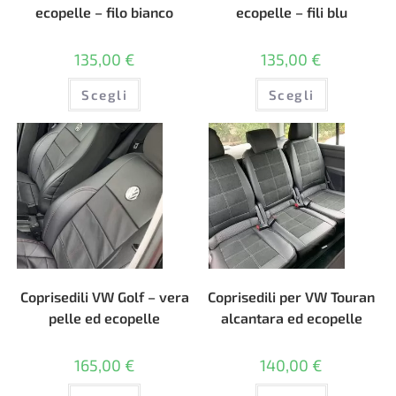
ecopelle – filo bianco
ecopelle – fili blu
135,00
€
135,00
€
Questo
Questo
Scegli
Scegli
prodotto
prodotto
ha
ha
più
più
varianti.
varianti.
Le
Le
opzioni
opzioni
possono
possono
essere
essere
scelte
scelte
nella
nella
pagina
pagina
del
del
prodotto
prodotto
Coprisedili VW Golf – vera
Coprisedili per VW Touran
pelle ed ecopelle
alcantara ed ecopelle
165,00
€
140,00
€
Questo
Questo