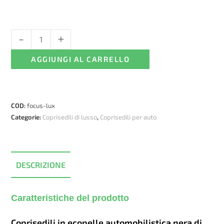
-
+
Coprisedili
Ford
AGGIUNGI AL CARRELLO
Focus
-
trapuntato
e
COD:
focus-lux
ecopelle
Categorie:
Coprisedili di lusso
,
Coprisedili per auto
quantità
DESCRIZIONE
Caratteristiche del prodotto
Coprisedili in ecopelle automobilistica nera di