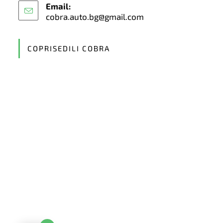
Email:
cobra.auto.bg@gmail.com
Opens
in
your
application
COPRISEDILI COBRA