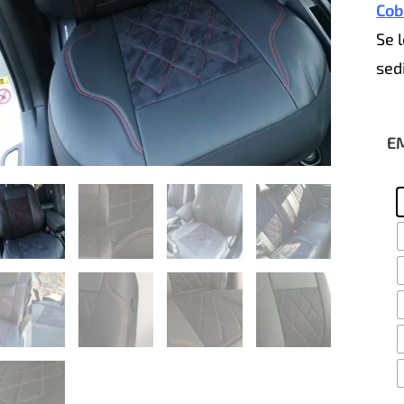
Cob
Se 
sedi
E