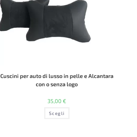
Cuscini per auto di lusso in pelle e Alcantara
con o senza logo
35,00
€
Questo
Scegli
prodotto
ha
più
varianti.
Le
opzioni