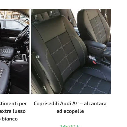
stimenti per
Coprisedili Audi A4 – alcantara
 extra lusso
ed ecopelle
o bianco
135,00
€