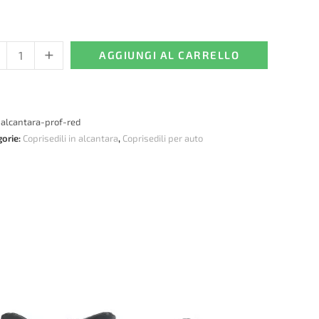
+
sedili
AGGIUNGI AL CARRELLO
ntara
orata
elle
:
alcantara-prof-red
gorie:
Coprisedili in alcantara
,
Coprisedili per auto
tità