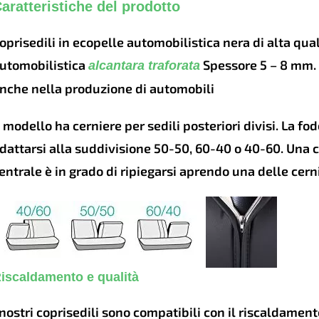
aratteristiche del prodotto
oprisedili in ecopelle automobilistica nera di alta quali
utomobilistica
Spessore 5 – 8 mm. Tu
alcantara traforata
nche nella produzione di automobili
l modello ha cerniere per sedili posteriori divisi. La fo
dattarsi alla suddivisione 50-50, 60-40 o 40-60. Una c
entrale è in grado di ripiegarsi aprendo una delle cern
iscaldamento e qualità
 nostri coprisedili sono compatibili con il riscaldamento