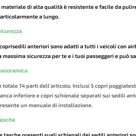
l materiale di alta qualità è resistente e facile da pulir
articolarmente a lungo.
icurezza
 coprisedili anteriori sono adatti a tutti i veicoli con a
a massima sicurezza per te e i tuoi passeggeri e può sa
anoramica
n totale 14 parti dell’articolo. Inclusi 5 copri poggiatest
anca inferiore e copri schienale separati sui sedili ant
resente un manuale di installazione.
asche
e tasche presenti sugli schienali dei sedili anteriori 