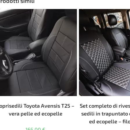
rodotti simili
oprisedili Toyota Avensis T25 –
Set completo di rive
vera pelle ed ecopelle
sedili in trapuntato
ed ecopelle – fil
165,00
€