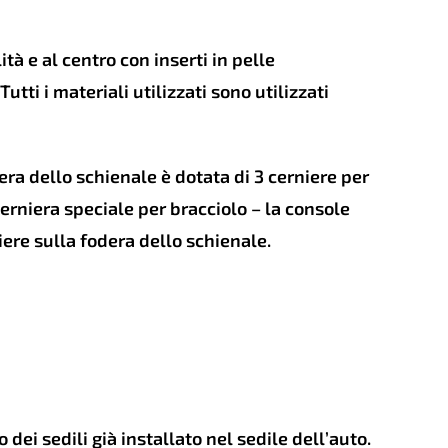
possono
essere
scelte
nella
tà e al centro con inserti in pelle
pagina
del
tti i materiali utilizzati sono utilizzati
prodotto
dera dello schienale è dotata di 3 cerniere per
erniera speciale per bracciolo – la console
iere sulla fodera dello schienale.
 dei sedili già installato nel sedile dell’auto.