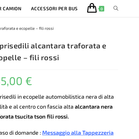
R CAMION
ACCESSORI PER BUS
ATTIVA/DISA
0
LA
raforata e ecopelle – fili rossi
RICERCA
prisedili alcantara traforata e
opelle – fili rossi
SUL
55,00
€
SITO
WEB
isedili in ecopelle automobilistica nera di alta
lità e al centro con fascia alta
alcantara nera
orata tsucita tson fili rossi.
caso di domande :
Messaggio alla Tappezzeria