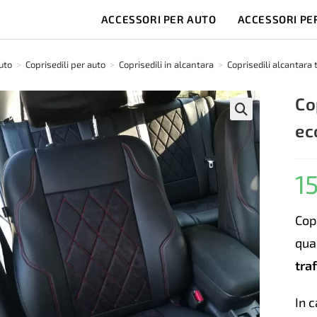
ACCESSORI PER AUTO
ACCESSORI PE
uto
>
Coprisedili per auto
>
Coprisedili in alcantara
>
Coprisedili alcantara t
Co
ec
🔍
1
Copr
qua
traf
In 