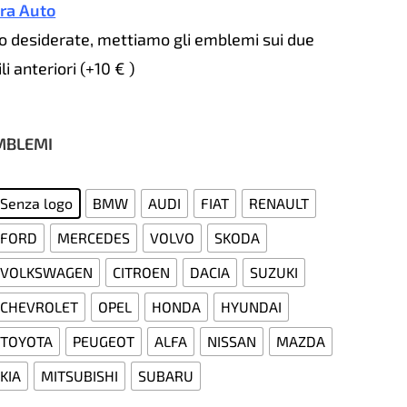
ra Auto
lo desiderate, mettiamo gli emblemi sui due
li anteriori (+10 € )
MBLEMI
Senza logo
BMW
AUDI
FIAT
RENAULT
FORD
MERCEDES
VOLVO
SKODA
VOLKSWAGEN
CITROEN
DACIA
SUZUKI
CHEVROLET
OPEL
HONDA
HYUNDAI
TOYOTA
PEUGEOT
ALFA
NISSAN
MAZDA
KIA
MITSUBISHI
SUBARU