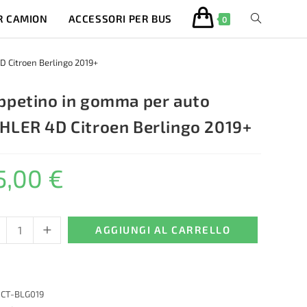
R CAMION
ACCESSORI PER BUS
ATTIVA/DISA
0
LA
 Citroen Berlingo 2019+
RICERCA
ppetino in gomma per auto
HLER 4D Citroen Berlingo 2019+
SUL
5,00
€
SITO
WEB
+
etino
AGGIUNGI AL CARRELLO
ma
:
CT-BLG019