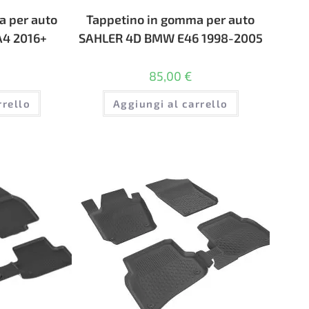
a per auto
Tappetino in gomma per auto
A4 2016+
SAHLER 4D BMW E46 1998-2005
85,00
€
rrello
Aggiungi al carrello