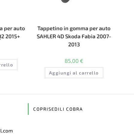
a per auto
Tappetino in gomma per auto
Q2 2015+
SAHLER 4D Skoda Fabia 2007-
2013
85,00
€
rrello
Aggiungi al carrello
COPRISEDILI COBRA
il.com
Opens