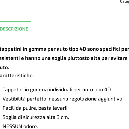
SAH
Cate
4D
Citr
Berl
DESCRIZIONE
2019
quan
 tappetini in gomma per auto tipo 4D sono specifici p
esistenti e hanno una soglia piuttosto alta per evitar
uto.
aratteristiche:
Tappetini in gomma individuali per auto tipo 4D.
Vestibilità perfetta, nessuna regolazione aggiuntiva.
Facili da pulire, basta lavarli.
Soglia di sicurezza alta 3 cm.
NESSUN odore.