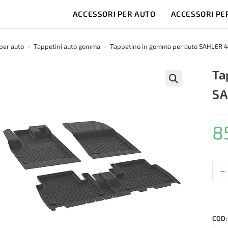
ACCESSORI PER AUTO
ACCESSORI PE
per auto
>
Tappetini auto gomma
>
Tappetino in gomma per auto SAHLER 4D
Ta
SA
🔍
8
-
Tapp
in
gom
per
auto
COD