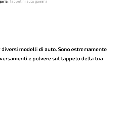
LER
goria:
Tappetini auto gomma
oen
ingo
+
tità
er diversi modelli di auto. Sono estremamente
e versamenti e polvere sul tappeto della tua