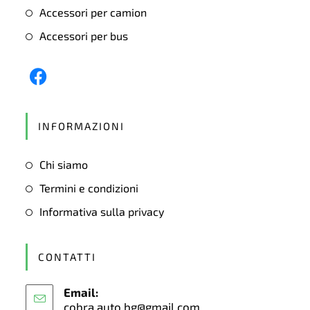
Accessori per camion
Accessori per bus
Opens
in
INFORMAZIONI
a
new
Chi siamo
tab
Termini e condizioni
Informativa sulla privacy
CONTATTI
Email:
cobra.auto.bg@gmail.com
Opens