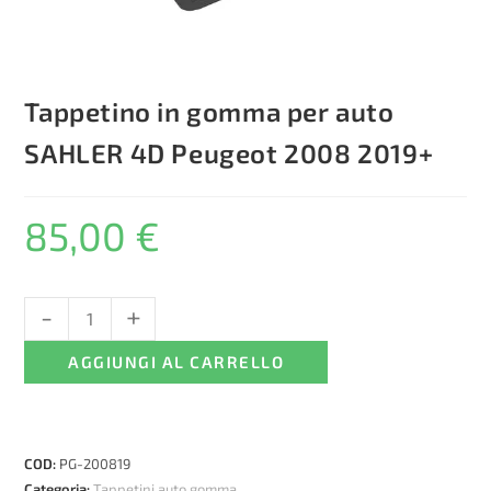
Tappetino in gomma per auto
SAHLER 4D Peugeot 2008 2019+
85,00
€
-
+
Tappetino
in
AGGIUNGI AL CARRELLO
gomma
per
auto
SAHLER
COD:
PG-200819
4D
Categoria:
Tappetini auto gomma