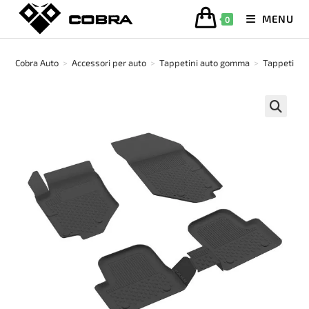
Salta
MENU
0
al
contenuto
Cobra Auto
>
Accessori per auto
>
Tappetini auto gomma
>
Tappetino 
🔍