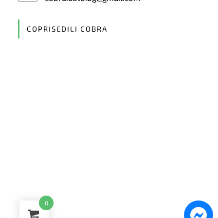
in
your
application
COPRISEDILI COBRA
0