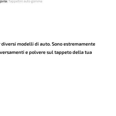
LER
goria:
Tappetini auto gomma
tage
-
tità
er diversi modelli di auto. Sono estremamente
e versamenti e polvere sul tappeto della tua