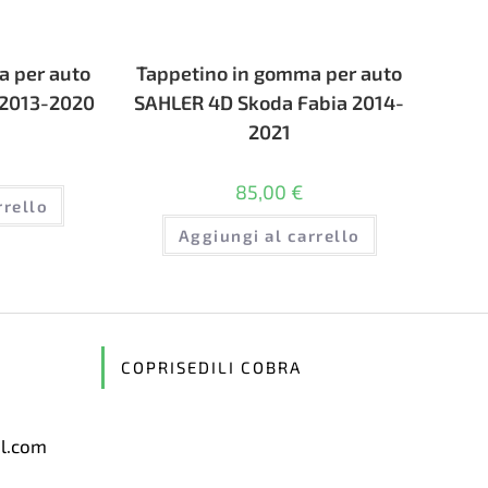
a per auto
Tappetino in gomma per auto
 2013-2020
SAHLER 4D Skoda Fabia 2014-
2021
85,00
€
rrello
Aggiungi al carrello
COPRISEDILI COBRA
il.com
Opens
in
your